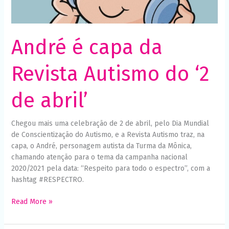
Necessário
Esses cookies
não são
opcionais. São
necessários
André é capa da
para o
funcionamento
do site.
Revista Autismo do ‘2
de abril’
Estatísticas
Para que
possamos
Chegou mais uma celebração de 2 de abril, pelo Dia Mundial
melhorar a
funcionalidade
de Conscientização do Autismo, e a Revista Autismo traz, na
e a estrutura
capa, o André, personagem autista da Turma da Mônica,
do site, com
chamando atenção para o tema da campanha nacional
base em
como o site é
2020/2021 pela data: “Respeito para todo o espectro”, com a
usado.
hashtag #RESPECTRO.
Read More »
Experiência
Para que o
nosso site