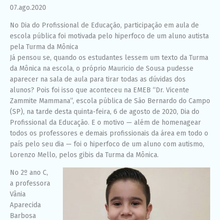
funcione o
07.ago.2020
melhor
possível
No Dia do Profissional de Educação, participação em aula de
durante a sua
escola pública foi motivada pelo hiperfoco de um aluno autista
visita. Se você
pela Turma da Mônica
recusar esses
cookies,
Já pensou se, quando os estudantes lessem um texto da Turma
algumas
da Mônica na escola, o próprio Mauricio de Sousa pudesse
funcionalidades
aparecer na sala de aula para tirar todas as dúvidas dos
desaparecerão
do site.
alunos? Pois foi isso que aconteceu na EMEB “Dr. Vicente
Zammite Mammana”, escola pública de São Bernardo do Campo
(SP), na tarde desta quinta-feira, 6 de agosto de 2020, Dia do
Marketing
Profissional da Educação. E o motivo — além de homenagear
Ao compartilhar
todos os professores e demais profissionais da área em todo o
seus interesses
país pelo seu dia — foi o hiperfoco de um aluno com autismo,
e
Lorenzo Mello, pelos gibis da Turma da Mônica.
comportamento
ao visitar nosso
site, você
No 2º ano C,
aumenta a
a professora
chance de ver
Vânia
conteúdo e
Aparecida
ofertas
personalizadas.
Barbosa