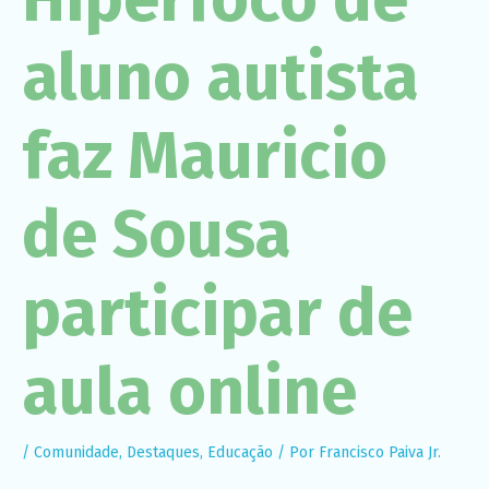
Necessário
Esses cookies
não são
aluno autista
opcionais. São
necessários
para o
funcionamento
faz Mauricio
do site.
de Sousa
Estatísticas
Para que
possamos
melhorar a
funcionalidade
participar de
e a estrutura
do site, com
base em
como o site é
aula online
usado.
Experiência
/
Comunidade
,
Destaques
,
Educação
/ Por
Francisco Paiva Jr.
Para que o
nosso site