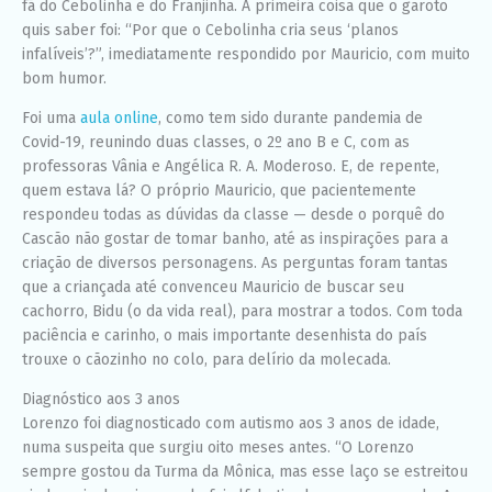
fã do Cebolinha e do Franjinha. A primeira coisa que o garoto
quis saber foi: “Por que o Cebolinha cria seus ‘planos
infalíveis’?”, imediatamente respondido por Mauricio, com muito
bom humor.
Foi uma
aula online
, como tem sido durante pandemia de
Covid-19, reunindo duas classes, o 2º ano B e C, com as
professoras Vânia e Angélica R. A. Moderoso. E, de repente,
quem estava lá? O próprio Mauricio, que pacientemente
respondeu todas as dúvidas da classe — desde o porquê do
Cascão não gostar de tomar banho, até as inspirações para a
criação de diversos personagens. As perguntas foram tantas
que a criançada até convenceu Mauricio de buscar seu
cachorro, Bidu (o da vida real), para mostrar a todos. Com toda
paciência e carinho, o mais importante desenhista do país
trouxe o cãozinho no colo, para delírio da molecada.
Diagnóstico aos 3 anos
Lorenzo foi diagnosticado com autismo aos 3 anos de idade,
numa suspeita que surgiu oito meses antes. “O Lorenzo
sempre gostou da Turma da Mônica, mas esse laço se estreitou