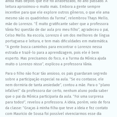
ainda mais depois que ele foi alfabetizado, no ano passado. A
leitura aproximou-o muito mais. Embora a gente sempre
incentive para que ele explore outros gêneros, o que ele ama
mesmo são os quadrinhos da Turma”, relembrou Thays Mello,
mãe do Lorenzo. “É muito gratificante saber que a professora
Vânia fez questão de dar aula pro meu filho”, agradeceu o pai,
Celso Mello. Na escola, Lorenzo é um dos melhores de língua
portuguesa e leitura, e tem mais dificuldades em matemática.
“A gente busca caminhos para encontrar o Lorenzo nessa
estrada e trazê-lo para a aprendizagem, pois ele é bem
esperto. Mas precisamos do foco, e a Turma da Mônica ajuda
muito o Lorenzo nisso”, explicou a professora Vânia.
Para o filho não ficar tão ansioso, os pais guardaram segredo
sobre a participação especial na aula. “Se eu contasse, ele
nem dormiria de tanta ansiedade”, contou a mãe. Para o “plano
infalível” da professora dar certo, nenhum aluno podia saber
que o pai da Mônica participaria da aula. “Foi uma surpresa
para todos!”, revelou a professora. A ideia, porém, veio de fora
da classe: “Graças à minha filha que teve a ideia e fez contato
com Mauricio de Sousa foi possível vivenciarmos esse dia