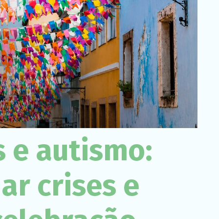
Necessário
Esses cookies
não são
opcionais. São
necessários
para o
funcionamento
do site.
Estatísticas
Para que
possamos
s e autismo:
melhorar a
funcionalidade
e a estrutura
do site, com
r crises e
base em
como o site é
usado.