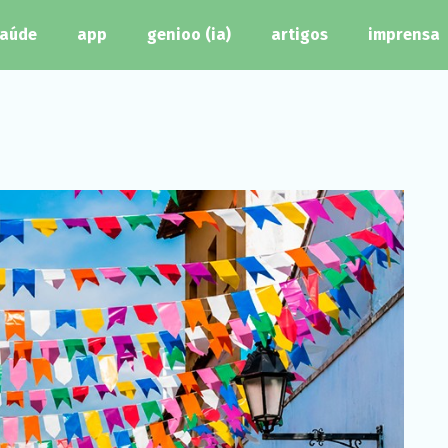
aúde
app
genioo (ia)
artigos
imprensa