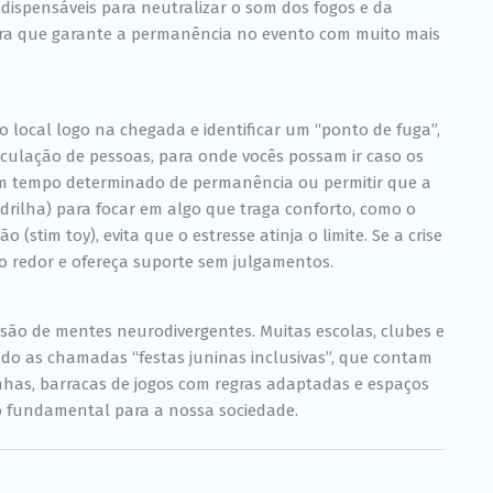
chance de ver
ndispensáveis para neutralizar o som dos fogos e da
conteúdo e
ora que garante a permanência no evento com muito mais
ofertas
personalizadas.
o local logo na chegada e identificar um “ponto de fuga”,
rculação de pessoas, para onde vocês possam ir caso os
um tempo determinado de permanência ou permitir que a
adrilha) para focar em algo que traga conforto, como o
stim toy), evita que o estresse atinja o limite. Se a crise
o redor e ofereça suporte sem julgamentos.
usão de mentes neurodivergentes. Muitas escolas, clubes e
do as chamadas “festas juninas inclusivas”, que contam
has, barracas de jogos com regras adaptadas e espaços
so fundamental para a nossa sociedade.