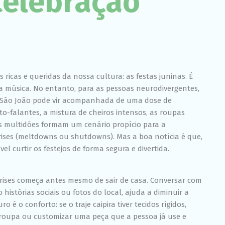
celebração
Experiência
Para que o
nosso site
funcione o
melhor
possível
durante a sua
visita. Se você
 ricas e queridas da nossa cultura: as festas juninas. É
recusar esses
cookies,
ta música. No entanto, para as pessoas neurodivergentes,
algumas
 do São João pode vir acompanhada de uma dose de
funcionalidades
o-falantes, a mistura de cheiros intensos, as roupas
desaparecerão
do site.
das multidões formam um cenário propício para a
rises (meltdowns ou shutdowns). Mas a boa notícia é que,
 curtir os festejos de forma segura e divertida.
Marketing
Ao compartilhar
seus interesses
crises começa antes mesmo de sair de casa. Conversar com
e
comportamento
histórias sociais ou fotos do local, ajuda a diminuir a
ao visitar nosso
 é o conforto: se o traje caipira tiver tecidos rígidos,
site, você
roupa ou customizar uma peça que a pessoa já use e
aumenta a