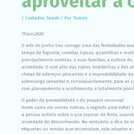
aproveitar a 
/
Cuidados
,
Saúde
/ Por
Tismoo
19.jun.2026
O mês de junho traz consigo uma das festividades mais
tempo de fogueira, comidas típicas, quadrilhas e mui
principalmente autistas, e suas famílias, a euforia
ansiedade. O som alto das rojões, bombinhas e dos alt
cheias de adereços pinicantes e a imprevisibilidade 
sobrecarga sensorial e, consequentemente, para as c
com planejamento e acolhimento, é totalmente possível
O poder da previsibilidade e do preparo sensorial
Assim como em outras rotinas, o segredo para evitar 
a pessoa autista sobre o que esperar da festa, usando 
ansiedade do desconhecido. No vestuário, a dica de ouro
etiquetas ou rendas que incomodam, vale adaptar a 