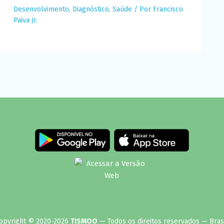
Desenvolvimento
,
Diagnóstico
,
Saúde
/ Por
Francisco
Paiva Jr.
opyright © 2020-2026
TISMOO
— Todos os direitos reservados — Brasi