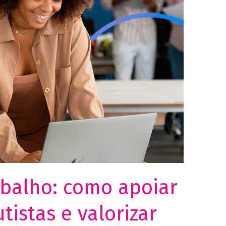
chance de ver
conteúdo e
ofertas
personalizadas.
abalho: como apoiar
utistas e valorizar