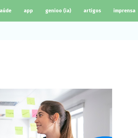
aúde
app
genioo (ia)
artigos
imprensa