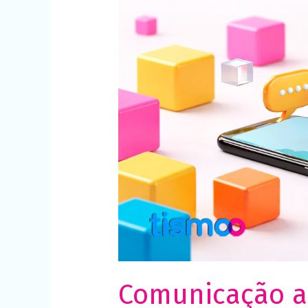
e
aumentativa:
ferramentas
inclusivas
para
professores
Comunicação al