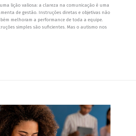
Experiência
 uma lição valiosa: a clareza na comunicação é uma
Para que o
menta de gestão. Instruções diretas e objetivas não
nosso site
funcione o
mbém melhoram a performance de toda a equipe.
melhor
truções simples são suficientes. Mas o autismo nos
possível
durante a sua
visita. Se você
recusar esses
cookies,
algumas
funcionalidades
desaparecerão
do site.
Marketing
Ao compartilhar
seus interesses
e
comportamento
ao visitar nosso
site, você
aumenta a