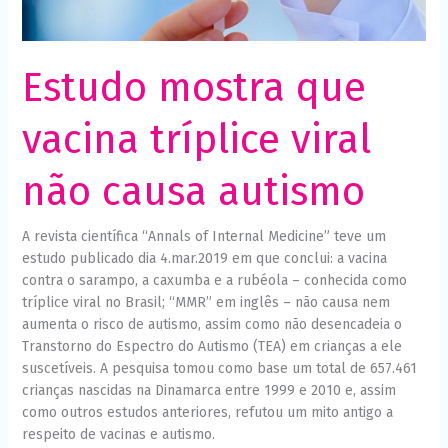
Necessário
Esses cookies
não são
opcionais. São
Estudo mostra que
necessários
para o
funcionamento
vacina tríplice viral
do site.
não causa autismo
Estatísticas
Para que
possamos
A revista científica “Annals of Internal Medicine” teve um
melhorar a
estudo publicado dia 4.mar.2019 em que conclui: a vacina
funcionalidade
e a estrutura
contra o sarampo, a caxumba e a rubéola – conhecida como
do site, com
tríplice viral no Brasil; “MMR” em inglês – não causa nem
base em
aumenta o risco de autismo, assim como não desencadeia o
como o site é
usado.
Transtorno do Espectro do Autismo (TEA) em crianças a ele
suscetíveis. A pesquisa tomou como base um total de 657.461
crianças nascidas na Dinamarca entre 1999 e 2010 e, assim
Experiência
como outros estudos anteriores, refutou um mito antigo a
Para que o
respeito de vacinas e autismo.
nosso site