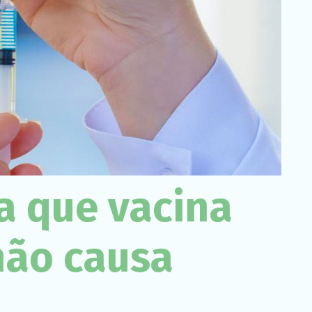
Necessário
Esses cookies
não são
opcionais. São
necessários
para o
funcionamento
do site.
Estatísticas
Para que
possamos
a que vacina
melhorar a
funcionalidade
e a estrutura
do site, com
 não causa
base em
como o site é
usado.