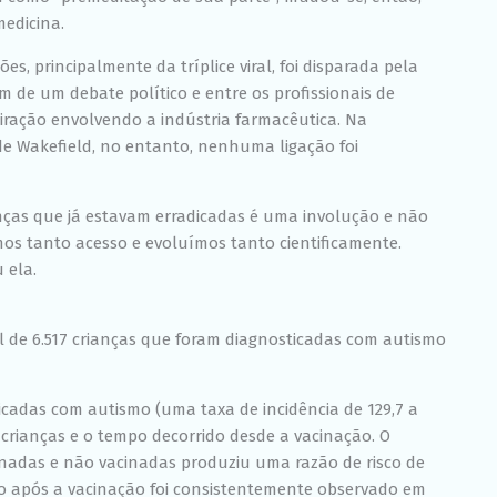
chance de ver
medicina.
conteúdo e
ofertas
, principalmente da tríplice viral, foi disparada pela
personalizadas.
ém de um debate político e entre os profissionais de
piração envolvendo a indústria farmacêutica. Na
de Wakefield, no entanto, nenhuma ligação foi
oenças que já estavam erradicadas é uma involução e não
os tanto acesso e evoluímos tanto cientificamente.
 ela.
 de 6.517 crianças que foram diagnosticadas com autismo
icadas com autismo (uma taxa de incidência de 129,7 a
 crianças e o tempo decorrido desde a vacinação. O
nadas e não vacinadas produziu uma razão de risco de
o após a vacinação foi consistentemente observado em