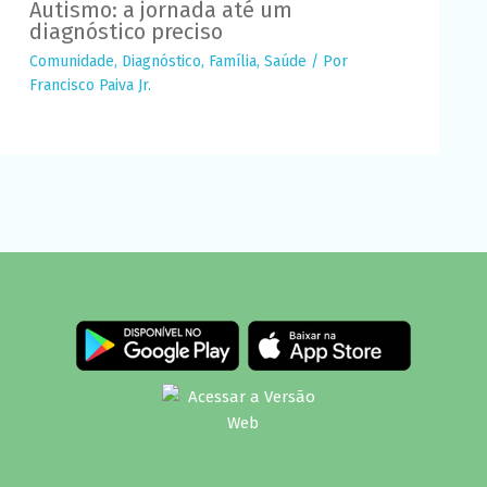
Autismo: a jornada até um
diagnóstico preciso
Comunidade
,
Diagnóstico
,
Família
,
Saúde
/ Por
Francisco Paiva Jr.