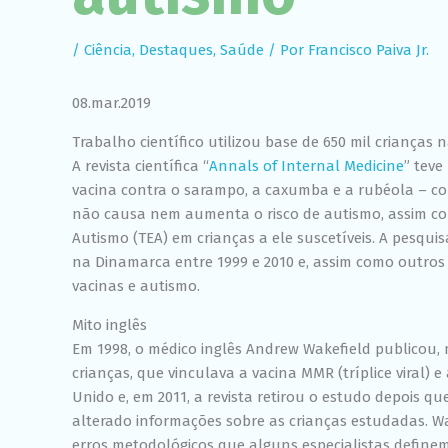
/
Ciência
,
Destaques
,
Saúde
/ Por
Francisco Paiva Jr.
08.mar.2019
Trabalho científico utilizou base de 650 mil crianças
A revista científica “
Annals of Internal Medicine
” tev
vacina contra o sarampo, a caxumba e a rubéola – conh
não causa nem aumenta o risco de autismo, assim c
Autismo (TEA) em crianças a ele suscetíveis. A pesqu
na Dinamarca entre 1999 e 2010 e, assim como outros 
vacinas e autismo.
Mito inglês
Em 1998, o médico inglês Andrew Wakefield publicou,
crianças, que vinculava a vacina MMR (tríplice viral) 
Unido e, em 2011, a revista retirou o estudo depois q
alterado informações sobre as crianças estudadas. Wa
erros metodológicos que alguns especialistas define