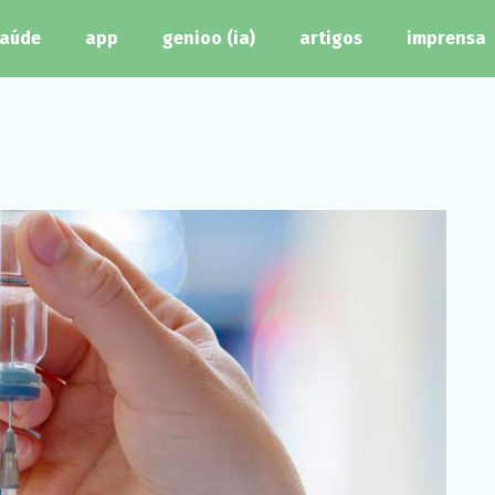
aúde
app
genioo (ia)
artigos
imprensa