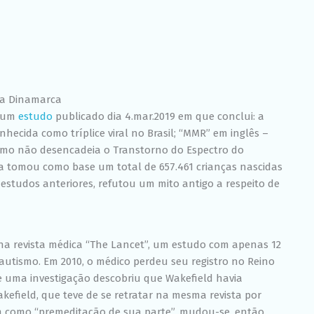
Experiência
Para que o
nosso site
funcione o
melhor
possível
durante a sua
visita. Se você
 na Dinamarca
recusar esses
e um
estudo
publicado dia 4.mar.2019 em que conclui: a
cookies,
algumas
ecida como tríplice viral no Brasil; “MMR” em inglês –
funcionalidades
omo não desencadeia o Transtorno do Espectro do
desaparecerão
isa tomou como base um total de 657.461 crianças nascidas
do site.
estudos anteriores, refutou um mito antigo a respeito de
Marketing
Ao compartilhar
seus interesses
 na revista médica “The Lancet”, um estudo com apenas 12
e
e autismo. Em 2010, o médico perdeu seu registro no Reino
comportamento
ue uma investigação descobriu que Wakefield havia
ao visitar nosso
site, você
kefield, que teve de se retratar na mesma revista por
aumenta a
m como “premeditação de sua parte”, mudou-se, então,