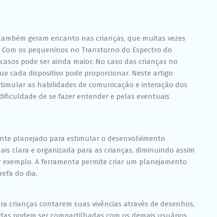
Experiência
Para que o
nosso site
funcione o
s também geram encanto nas crianças, que muitas vezes
melhor
possível
. Com os pequeninos no Transtorno do Espectro do
durante a sua
 casos pode ser ainda maior. No caso das crianças no
visita. Se você
e cada dispositivo pode proporcionar. Neste artigo
recusar esses
cookies,
stimular as habilidades de comunicação e interação dos
algumas
ificuldade de se fazer entender e pelas eventuais
funcionalidades
desaparecerão
do site.
nte planejado para estimular o desenvolvimento
Marketing
ais clara e organizada para as crianças, diminuindo assim
Ao compartilhar
or exemplo. A ferramenta permite criar um planejamento
seus interesses
efa do dia.
e
comportamento
ao visitar nosso
site, você
 crianças contarem suas vivências através de desenhos,
aumenta a
rmadas podem ser compartilhadas com os demais usuários