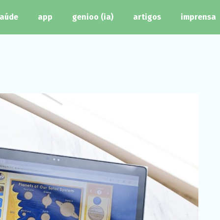
aúde
app
genioo (ia)
artigos
imprensa