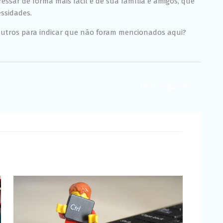
ressar de forma mais fácil e de sua família e amigos, que
ssidades.
outros para indicar que não foram mencionados aqui?
Post seguinte
→