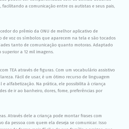
chance de ver
 facilitando a comunicação entre os autistas e seus pais,
conteúdo e
ofertas
personalizadas.
cedor do prêmio da ONU de melhor aplicativo de
do de voz os símbolos que aparecem na tela e são tocados
culdades tanto de comunicação quanto motoras. Adaptado
 superior a 12 mil imagens.
om TEA através de figuras. Com um vocabulário assistivo
lareza. Fácil de usar, é um ótimo recurso de linguagem
lfabetização. Na prática, ele possibilita à criança
des de ir ao banheiro, dores, fome, preferências por
as. Através dele a criança pode montar frases com
ivo da pessoa com quem ela deseja se comunicar. Isso