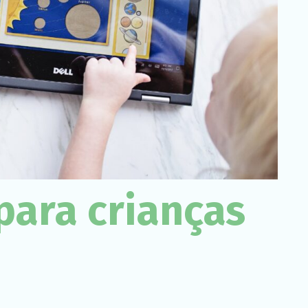
Necessário
Esses cookies
não são
opcionais. São
necessários
para o
funcionamento
do site.
Estatísticas
Para que
possamos
 para crianças
melhorar a
funcionalidade
e a estrutura
do site, com
base em
como o site é
usado.