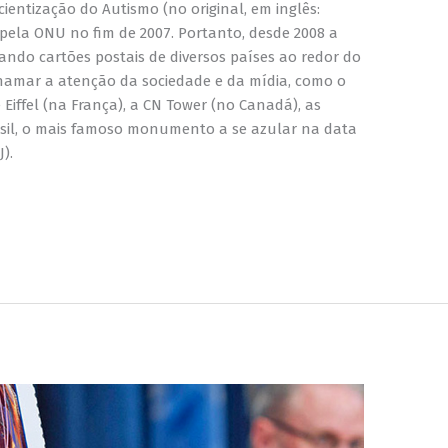
Experiência
cientização do Autismo (no original, em inglês:
Para que o
pela ONU no fim de 2007. Portanto, desde 2008 a
nosso site
ndo cartões postais de diversos países ao redor do
funcione o
hamar a atenção da sociedade e da mídia, como o
melhor
possível
 Eiffel (na França), a CN Tower (no Canadá), as
durante a sua
rasil, o mais famoso monumento a se azular na data
visita. Se você
).
recusar esses
cookies,
algumas
funcionalidades
desaparecerão
do site.
Marketing
Ao compartilhar
seus interesses
e
comportamento
ao visitar nosso
site, você
aumenta a