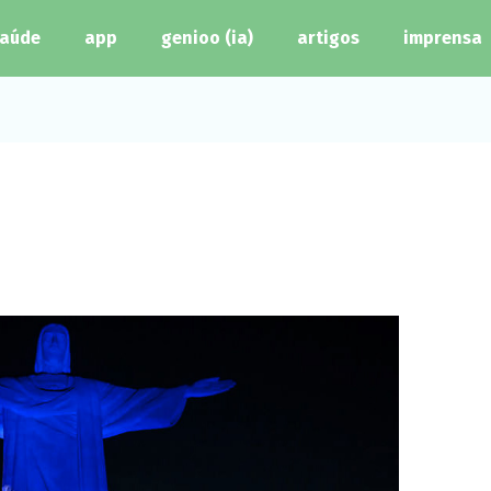
aúde
app
genioo (ia)
artigos
imprensa