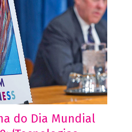
chance de ver
conteúdo e
ofertas
personalizadas.
ma do Dia Mundial