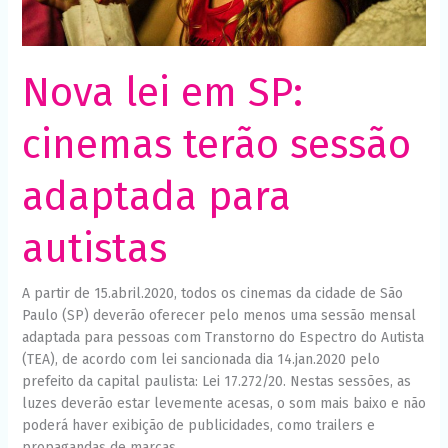
Necessário
Esses cookies
não são
opcionais. São
necessários
Nova lei em SP:
para o
funcionamento
do site.
cinemas terão sessão
adaptada para
Estatísticas
Para que
possamos
autistas
melhorar a
funcionalidade
e a estrutura
A partir de 15.abril.2020, todos os cinemas da cidade de São
do site, com
base em
Paulo (SP) deverão oferecer pelo menos uma sessão mensal
como o site é
adaptada para pessoas com Transtorno do Espectro do Autista
usado.
(TEA), de acordo com lei sancionada dia 14.jan.2020 pelo
prefeito da capital paulista: Lei 17.272/20. Nestas sessões, as
luzes deverão estar levemente acesas, o som mais baixo e não
Experiência
poderá haver exibição de publicidades, como trailers e
Para que o
nosso site
propagandas de marcas.