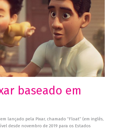
Necessário
Esses cookies
não são
opcionais. São
necessários
para o
funcionamento
do site.
Estatísticas
Para que
possamos
melhorar a
funcionalidade
ixar baseado em
e a estrutura
do site, com
’
base em
como o site é
usado.
em lançado pela Pixar, chamado “Float” (em inglês,
nível desde novembro de 2019 para os Estados