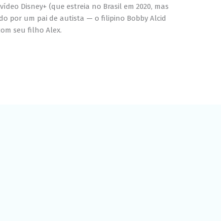
Experiência
ídeo Disney+ (que estreia no Brasil em 2020, mas
Para que o
ido por um pai de autista — o filipino Bobby Alcid
nosso site
com seu filho Alex.
funcione o
melhor
possível
durante a sua
visita. Se você
recusar esses
cookies,
algumas
funcionalidades
desaparecerão
do site.
Marketing
Ao compartilhar
seus interesses
e
comportamento
ao visitar nosso
site, você
aumenta a