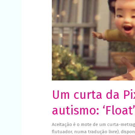
‘Float’
Um curta da P
autismo: ‘Float
Aceitação é o mote de um curta-metrag
flutuador, numa tradução livre), dispo