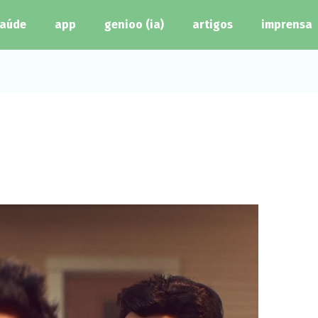
aúde
app
genioo (ia)
artigos
imprensa