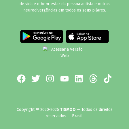
de vida e o bem-estar da pessoa autista e outras
neurodivergências em todos os seus pilares.
Copyright © 2020-2026
TISMOO
— Todos os direitos
reservados — Brasil.