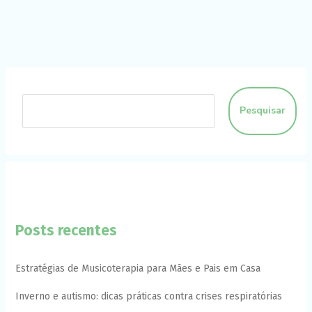
funcione o
melhor
possível
durante a sua
visita. Se você
recusar esses
cookies,
algumas
funcionalidades
Pesquisar
desaparecerão
do site.
Marketing
Ao compartilhar
seus interesses
e
comportamento
Posts recentes
ao visitar nosso
site, você
aumenta a
Estratégias de Musicoterapia para Mães e Pais em Casa
chance de ver
conteúdo e
ofertas
Inverno e autismo: dicas práticas contra crises respiratórias
personalizadas.