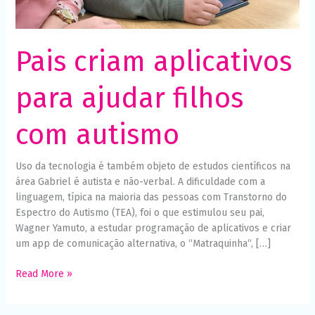
Necessário
Esses cookies
não são
opcionais. São
Pais criam aplicativos
necessários
para o
funcionamento
para ajudar filhos
do site.
com autismo
Estatísticas
Para que
possamos
Uso da tecnologia é também objeto de estudos científicos na
melhorar a
área Gabriel é autista e não-verbal. A dificuldade com a
funcionalidade
e a estrutura
linguagem, típica na maioria das pessoas com Transtorno do
do site, com
Espectro do Autismo (TEA), foi o que estimulou seu pai,
base em
Wagner Yamuto, a estudar programação de aplicativos e criar
como o site é
usado.
um app de comunicação alternativa, o “Matraquinha“, […]
Read More »
Experiência
Para que o
nosso site