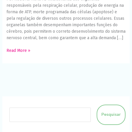
funcione o
responsáveis pela respiração celular, produção de energia na
melhor
forma de ATP, morte programada das células (apoptose) e
possível
pela regulação de diversos outros processos celulares. Essas
durante a sua
visita. Se você
organelas também desempenham importantes funções do
recusar esses
cérebro, pois permitem o correto desenvolvimento do sistema
cookies,
nervoso central, bem como garantem que a alta demanda […]
algumas
funcionalidades
desaparecerão
Read More »
do site.
Marketing
Ao compartilhar
seus interesses
e
comportamento
ao visitar nosso
site, você
aumenta a
chance de ver
Pesquisar
conteúdo e
ofertas
personalizadas.