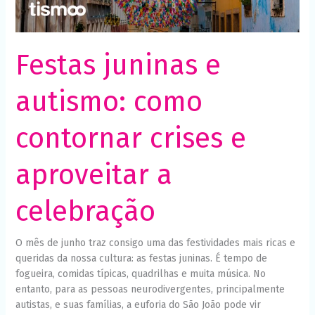
celebração
Necessário
Esses cookies
não são
opcionais. São
necessários
Festas juninas e
para o
funcionamento
do site.
autismo: como
contornar crises e
Estatísticas
Para que
possamos
aproveitar a
melhorar a
funcionalidade
e a estrutura
celebração
do site, com
base em
como o site é
usado.
O mês de junho traz consigo uma das festividades mais ricas e
queridas da nossa cultura: as festas juninas. É tempo de
fogueira, comidas típicas, quadrilhas e muita música. No
Experiência
entanto, para as pessoas neurodivergentes, principalmente
Para que o
autistas, e suas famílias, a euforia do São João pode vir
nosso site