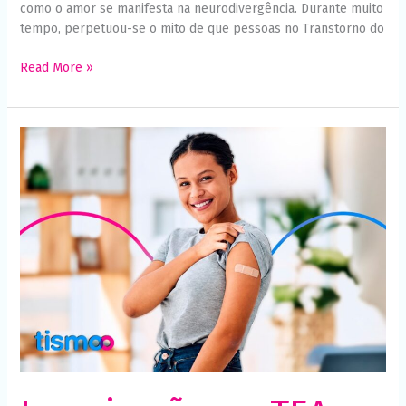
como o amor se manifesta na neurodivergência. Durante muito
tempo, perpetuou-se o mito de que pessoas no Transtorno do
Read More »
Imunização
no
TEA:
contornando
a
sensibilidade
e
o
medo