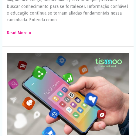
buscar conhecimento para se fortalecer. Informação confiável
e educação contínua se tornam aliadas fundamentais nessa
caminhada. Entenda como
Read More »
O
futuro
do
cuidado
no
autismo
é
híbrido