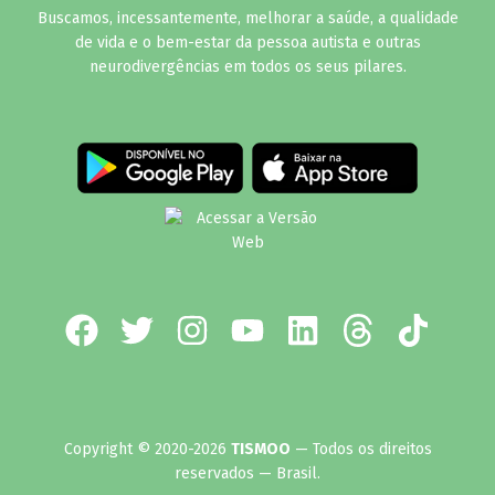
Buscamos, incessantemente, melhorar a saúde, a qualidade
de vida e o bem-estar da pessoa autista e outras
neurodivergências em todos os seus pilares.
Copyright © 2020-2026
TISMOO
— Todos os direitos
reservados — Brasil.