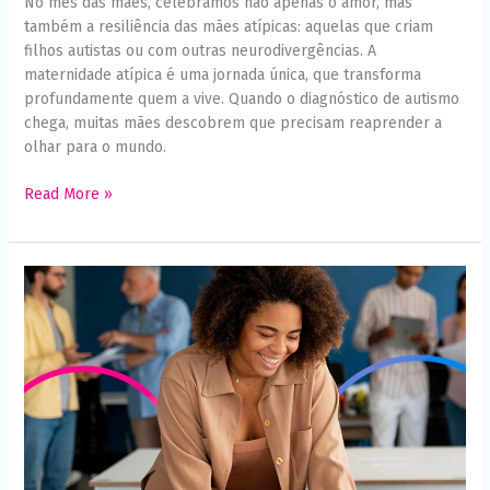
No mês das mães, celebramos não apenas o amor, mas
também a resiliência das mães atípicas: aquelas que criam
filhos autistas ou com outras neurodivergências. A
maternidade atípica é uma jornada única, que transforma
profundamente quem a vive. Quando o diagnóstico de autismo
chega, muitas mães descobrem que precisam reaprender a
olhar para o mundo.
Read More »
Inclusão
no
trabalho:
como
apoiar
profissionais
autistas
e
valorizar