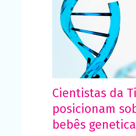
caso
das
bebês
geneticamente
modificadas
Cientistas da 
posicionam sob
bebês genetic