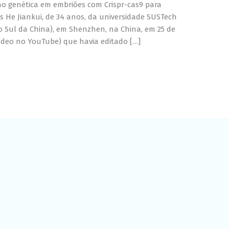
Experiência
ção genética em embriões com Crispr-cas9 para
Para que o
s He Jiankui, de 34 anos, da universidade SUSTech
nosso site
do Sul da China), em Shenzhen, na China, em 25 de
funcione o
deo no YouTube) que havia editado […]
melhor
possível
durante a sua
visita. Se você
recusar esses
cookies,
algumas
funcionalidades
desaparecerão
do site.
Marketing
Ao compartilhar
seus interesses
e
comportamento
ao visitar nosso
site, você
aumenta a