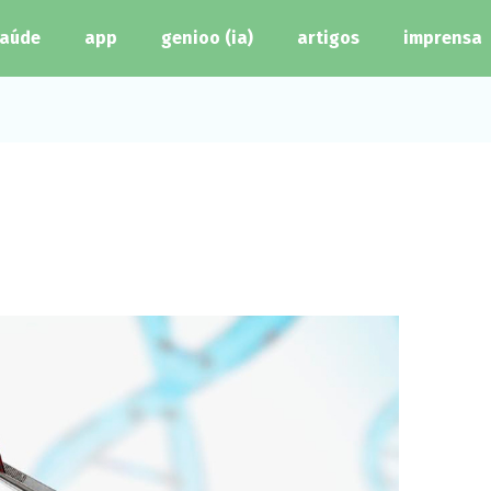
aúde
app
genioo (ia)
artigos
imprensa