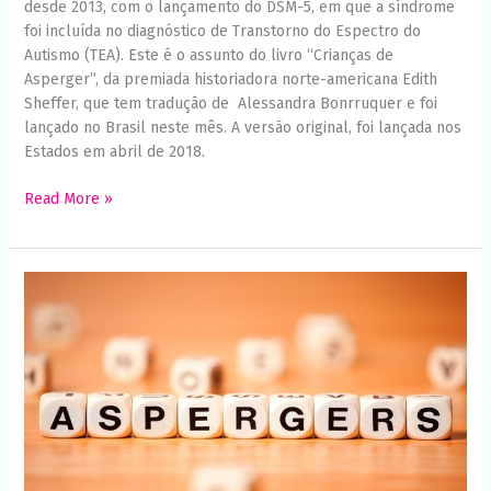
desde 2013, com o lançamento do DSM-5, em que a síndrome
funcione o
foi incluída no diagnóstico de Transtorno do Espectro do
melhor
possível
Autismo (TEA). Este é o assunto do livro “Crianças de
durante a sua
Asperger”, da premiada historiadora norte-americana Edith
visita. Se você
Sheffer, que tem tradução de Alessandra Bonrruquer e foi
recusar esses
cookies,
lançado no Brasil neste mês. A versão original, foi lançada nos
algumas
Estados em abril de 2018.
funcionalidades
desaparecerão
Read More »
do site.
Marketing
Por
Ao compartilhar
que
seus interesses
e
algumas
comportamento
pessoas
ao visitar nosso
defendem
site, você
que
aumenta a
chance de ver
o
conteúdo e
termo
ofertas
‘Asperger’
personalizadas.