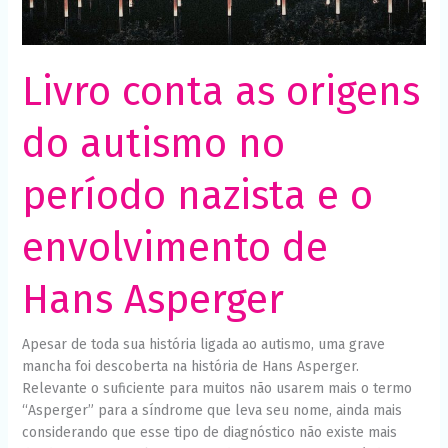
o
Necessário
Esses cookies
envolvimento
não são
de
opcionais. São
Hans
necessários
Livro conta as origens
para o
Asperger
funcionamento
do site.
do autismo no
período nazista e o
Estatísticas
Para que
possamos
envolvimento de
melhorar a
funcionalidade
e a estrutura
Hans Asperger
do site, com
base em
como o site é
usado.
Apesar de toda sua história ligada ao autismo, uma grave
mancha foi descoberta na história de Hans Asperger.
Relevante o suficiente para muitos não usarem mais o termo
Experiência
“Asperger” para a síndrome que leva seu nome, ainda mais
Para que o
considerando que esse tipo de diagnóstico não existe mais
nosso site