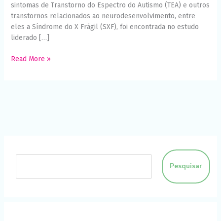
sintomas de Transtorno do Espectro do Autismo (TEA) e outros
funcione o
melhor
transtornos relacionados ao neurodesenvolvimento, entre
possível
eles a Síndrome do X Frágil (SXF), foi encontrada no estudo
durante a sua
liderado […]
visita. Se você
recusar esses
cookies,
Read More »
algumas
funcionalidades
desaparecerão
do site.
Marketing
Ao compartilhar
seus interesses
e
comportamento
ao visitar nosso
Pesquisar
site, você
aumenta a
chance de ver
conteúdo e
ofertas
personalizadas.