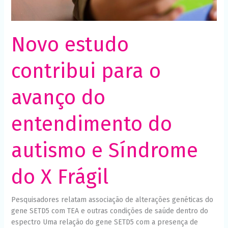
e
Necessário
Esses cookies
Síndrome
não são
do
opcionais. São
X
Novo estudo
necessários
para o
Frágil
funcionamento
contribui para o
do site.
avanço do
Estatísticas
Para que
possamos
entendimento do
melhorar a
funcionalidade
e a estrutura
autismo e Síndrome
do site, com
base em
como o site é
do X Frágil
usado.
Pesquisadores relatam associação de alterações genéticas do
Experiência
gene SETD5 com TEA e outras condições de saúde dentro do
Para que o
espectro Uma relação do gene SETD5 com a presença de
nosso site