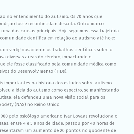
Experiência
Para que o
nosso site
ão no entendimento do autismo. Os 70 anos que
funcione o
condição fosse
reconhecida
e descrita. Outro marco
melhor
possível
uma das causas principais. Hoje seguimos essa trajetória
durante a sua
a comunidade científica em relação ao autismo até hoje:
visita. Se você
recusar esses
am vertiginosamente os trabalhos científicos sobre o
cookies,
algumas
ava diversas áreas do cérebro, impactando o
funcionalidades
que ele fosse classificado pela comunidade médica como
desaparecerão
sivos do Desenvolvimento (TIDs).
do site.
is importantes na história dos estudos sobre autismo.
lveu a ideia do autismo como espectro, se manifestando
Marketing
tista, ela defendeu uma nova visão social para os
Ao compartilhar
seus interesses
 Society (NAS) no Reino Unido.
e
comportamento
1988 pelo psicólogo americano Ivar Lovaas revoluciona o
ao visitar nosso
tas, entre 4 e 5 anos de idade, passou por 40 horas de
site, você
aumenta a
apresentaram um aumento de 20 pontos no quociente de