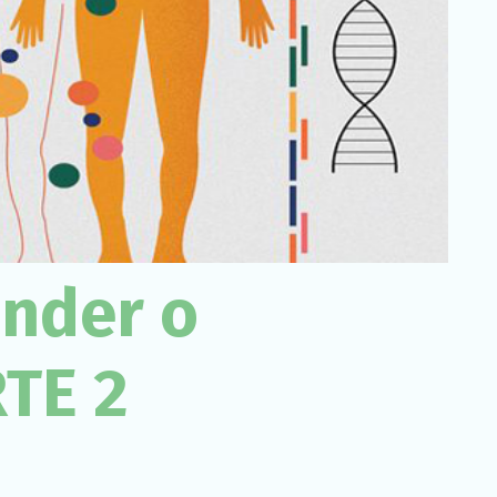
Necessário
Esses cookies
não são
opcionais. São
necessários
para o
funcionamento
do site.
Estatísticas
Para que
nder o
possamos
melhorar a
funcionalidade
e a estrutura
RTE 2
do site, com
base em
como o site é
usado.