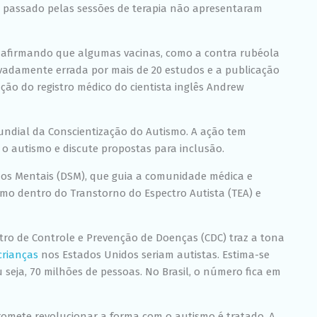
chance de ver
ia passado pelas sessões de terapia não apresentaram
conteúdo e
ofertas
personalizadas.
go afirmando que algumas vacinas, como a contra rubéola
vadamente errada por mais de 20 estudos e a publicação
ção do registro médico do cientista inglês Andrew
Mundial da Conscientização do Autismo. A ação tem
o autismo e discute propostas para inclusão.
rnos Mentais (DSM), que guia a comunidade médica e
ismo dentro do Transtorno do Espectro Autista (TEA) e
ntro de Controle e Prevenção de Doenças (CDC) traz a tona
crianças
nos Estados Unidos seriam autistas. Estima-­se
seja, 70 milhões de pessoas. No Brasil, o número fica em
romete revolucionar a forma com o autismo é tratado. A