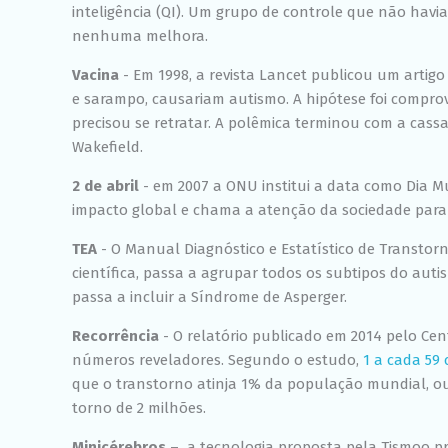
inteligência (QI). Um grupo de controle que não hav
nenhuma melhora.
Vacina
-­ Em 1998, a revista Lancet publicou um arti
e sarampo, causariam autismo. A hipótese foi compro
precisou se retratar. A polêmica terminou com a cassa
Wakefield.
2 de abril
­- em 2007 a ONU institui a data como Dia 
impacto global e chama a atenção da sociedade para 
TEA
-­ O Manual Diagnóstico e Estatístico de Transto
científica, passa a agrupar todos os subtipos do aut
passa a incluir a Síndrome de Asperger.
Recorrência
-­ O relatório publicado em 2014 pelo Ce
números reveladores. Segundo o estudo,
1 a cada 59 
que o transtorno atinja 1% da população mundial, ou 
torno de 2 milhões.
Minicérebros
– ­ a tecnologia proposta pela Tismoo p