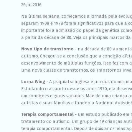
26.jul.2016
Na última semana, começamos a jornada pela evoluç
separam 1908 e 1978 foram significativos para que a 
importante foi a admissão do papel da genética como 
a partir da década de 80. Veja os principais marcos d
Novo tipo de transtorno
­- na década de 80 aumentar
autismo. Chegou­-se a conclusão que a condição afet
desenvolvimento de múltiplas funções. Isso fez com 
uma nova classe de transtornos, os Transtornos Inva
Lorna Wing
-­ A psiquiatra inglesa é um dos nomes ma
Estudando o assunto desde os anos 1970, ela desenvo
em condições e graus variados. Mãe de uma criança au
autistas e suas famílias e fundou a National Autistic
Terapia comportamental
­- um estudo publicado em 
tratamento do autismo. Um grupo de 19 crianças autis
terapia comportamental. Depois de dois anos, elas 