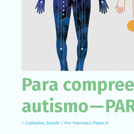
Para compree
autismo — PA
/
Cuidados
,
Saúde
/ Por
Francisco Paiva Jr.