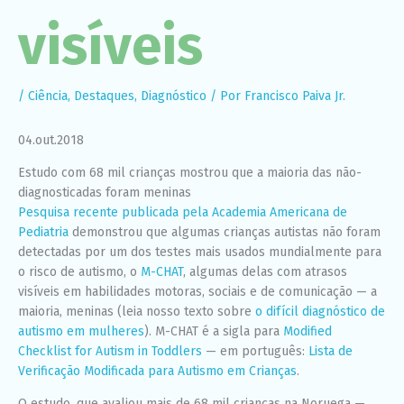
funcione o
visíveis
melhor
possível
durante a sua
visita. Se você
recusar esses
/
Ciência
,
Destaques
,
Diagnóstico
/ Por
Francisco Paiva Jr.
cookies,
algumas
funcionalidades
04.out.2018
desaparecerão
do site.
Estudo com 68 mil crianças mostrou que a maioria das não-
diagnosticadas foram meninas
Pesquisa recente publicada pela Academia Americana de
Marketing
Pediatria
demonstrou que algumas crianças autistas não foram
Ao compartilhar
detectadas por um dos testes mais usados mundialmente para
seus interesses
e
o risco de autismo, o
M-CHAT
, algumas delas com atrasos
comportamento
visíveis em habilidades motoras, sociais e de comunicação — a
ao visitar nosso
maioria, meninas (leia nosso texto sobre
o difícil diagnóstico de
site, você
autismo em mulheres
). M-CHAT é a sigla para
Modified
aumenta a
chance de ver
Checklist for Autism in Toddlers
— em português:
Lista de
conteúdo e
Verificação Modificada para Autismo em Crianças
.
ofertas
personalizadas.
O estudo, que avaliou mais de 68 mil crianças na Noruega —