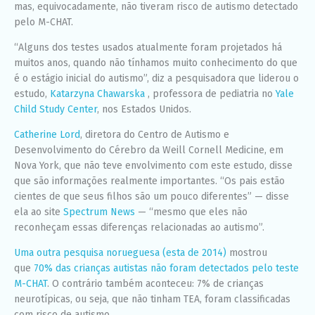
mas, equivocadamente, não tiveram risco de autismo detectado
pelo M-CHAT.
“Alguns dos testes usados atualmente foram projetados há
muitos anos, quando não tínhamos muito conhecimento do que
é o estágio inicial do autismo”, diz a pesquisadora que liderou o
estudo,
Katarzyna Chawarska
, professora de pediatria no
Yale
Child Study Center
, nos Estados Unidos.
Catherine Lord
, diretora do Centro de Autismo e
Desenvolvimento do Cérebro da Weill Cornell Medicine, em
Nova York, que não teve envolvimento com este estudo, disse
que são informações realmente importantes. “Os pais estão
cientes de que seus filhos são um pouco diferentes” — disse
ela ao site
Spectrum News
— “mesmo que eles não
reconheçam essas diferenças relacionadas ao autismo”.
Uma outra pesquisa norueguesa (esta de 2014)
mostrou
que
70% das crianças autistas não foram detectados pelo teste
M-CHAT
. O contrário também aconteceu: 7% de crianças
neurotípicas, ou seja, que não tinham TEA, foram classificadas
com risco de autismo.