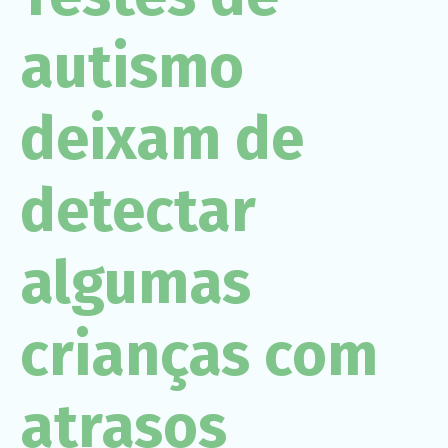
Necessário
Esses cookies
autismo
não são
opcionais. São
necessários
para o
funcionamento
deixam de
do site.
detectar
Estatísticas
Para que
possamos
melhorar a
algumas
funcionalidade
e a estrutura
do site, com
base em
crianças com
como o site é
usado.
atrasos
Experiência
Para que o
nosso site