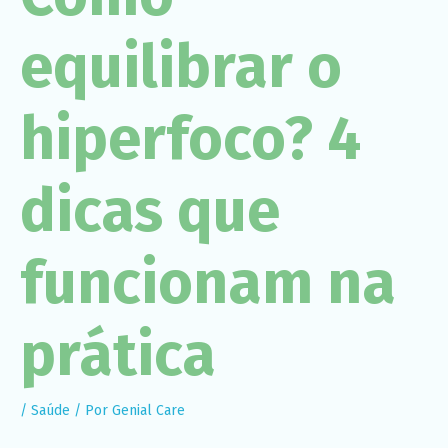
Necessário
Esses cookies
equilibrar o
não são
opcionais. São
necessários
para o
funcionamento
hiperfoco? 4
do site.
dicas que
Estatísticas
Para que
possamos
melhorar a
funcionam na
funcionalidade
e a estrutura
do site, com
base em
prática
como o site é
usado.
Experiência
/
Saúde
/ Por
Genial Care
Para que o
nosso site