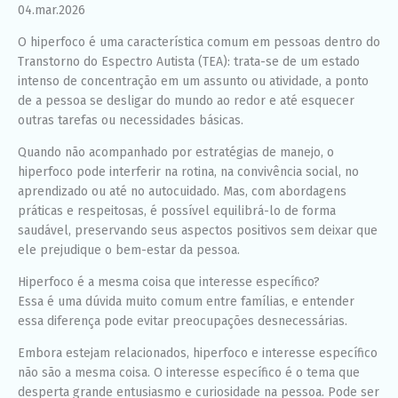
04.mar.2026
funcione o
melhor
O hiperfoco é uma característica comum em pessoas dentro do
possível
durante a sua
Transtorno do Espectro Autista (TEA): trata-se de um estado
visita. Se você
intenso de concentração em um assunto ou atividade, a ponto
recusar esses
de a pessoa se desligar do mundo ao redor e até esquecer
cookies,
algumas
outras tarefas ou necessidades básicas.
funcionalidades
desaparecerão
Quando não acompanhado por estratégias de manejo, o
do site.
hiperfoco pode interferir na rotina, na convivência social, no
aprendizado ou até no autocuidado. Mas, com abordagens
práticas e respeitosas, é possível equilibrá-lo de forma
Marketing
saudável, preservando seus aspectos positivos sem deixar que
Ao compartilhar
ele prejudique o bem-estar da pessoa.
seus interesses
e
Hiperfoco é a mesma coisa que interesse específico?
comportamento
ao visitar nosso
Essa é uma dúvida muito comum entre famílias, e entender
site, você
essa diferença pode evitar preocupações desnecessárias.
aumenta a
chance de ver
Embora estejam relacionados, hiperfoco e interesse específico
conteúdo e
não são a mesma coisa. O interesse específico é o tema que
ofertas
personalizadas.
desperta grande entusiasmo e curiosidade na pessoa. Pode ser