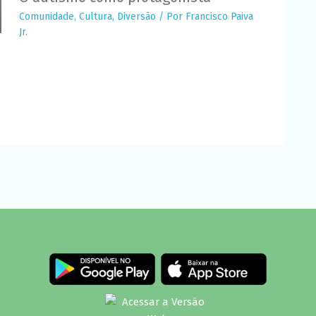
Comunidade
,
Cultura
,
Diversão
/ Por
Francisco Paiva
Jr.