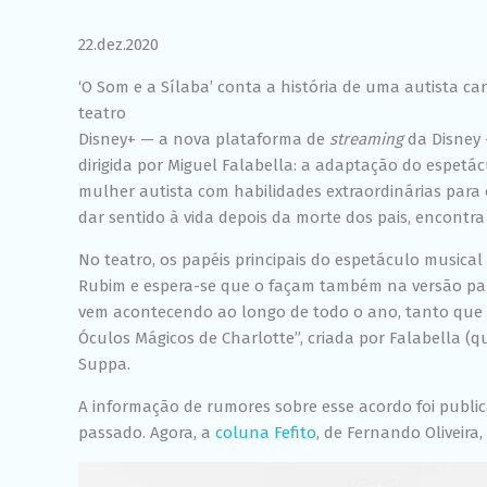
22.dez.2020
‘O Som e a Sílaba’ conta a história de uma autista ca
teatro
Disney+ — a nova plataforma de
streaming
da Disney 
dirigida por Miguel Falabella: a adaptação do espetác
mulher autista com habilidades extraordinárias para 
dar sentido à vida depois da morte dos pais, encontr
No teatro, os papéis principais do espetáculo musical
Rubim e espera-se que o façam também na versão para
vem acontecendo ao longo de todo o ano, tanto que o
Óculos Mágicos de Charlotte”, criada por Falabella (q
Suppa.
A informação de rumores sobre esse acordo foi public
passado. Agora, a
coluna Fefito
, de Fernando Oliveir