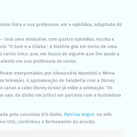
Experiência
Para que o
nosso site
funcione o
ntora lírica e sua professora, em 4 episódios, adaptada do
melhor
possível
durante a sua
— terá uma minissérie, com quatro episódios, escrita e
visita. Se você
ulo “O Som e a Sílaba”. A história gira em torno de uma
recusar esses
cookies,
o canto lírico, que, em busca de alguém que lhe ajude a
algumas
a alento em sua professora de canto.
funcionalidades
desaparecerão
 foram interpretados por Alessandra Maestrini e Mirna
do site.
 televisão. A aproximação de Falabella com a Disney
 canal a cabo Disney Júnior já exibe a animação “Os
Marketing
ue saiu da Globo em julho) em parceria com a ilustradora
Ao compartilhar
seus interesses
e
ada pela colunista d’O Globo,
Patrícia Kogut
, no mês
comportamento
a, no UOL, confirmou o fechamento do acordo.
ao visitar nosso
site, você
aumenta a