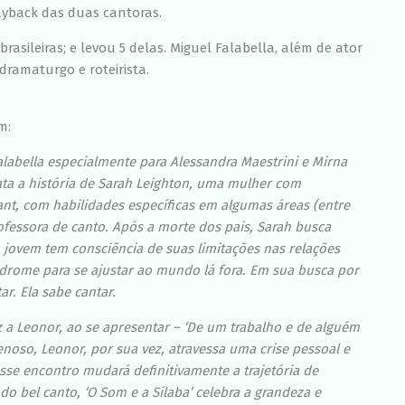
ayback das duas cantoras.
rasileiras; e levou 5 delas. Miguel Falabella, além de ator
 dramaturgo e roteirista.
m:
Falabella especialmente para Alessandra Maestrini e Mirna
rata a história de Sarah Leighton, uma mulher com
nt, com habilidades específicas em algumas áreas (entre
rofessora de canto. Após a morte dos pais, Sarah busca
 jovem tem consciência de suas limitações nas relações
ndrome para se ajustar ao mundo lá fora. Em sua busca por
ar. Ela sabe cantar.
iz a Leonor, ao se apresentar – ‘De um trabalho e de alguém
noso, Leonor, por sua vez, atravessa uma crise pessoal e
esse encontro mudará definitivamente a trajetória de
o bel canto, ‘O Som e a Sílaba’ celebra a grandeza e