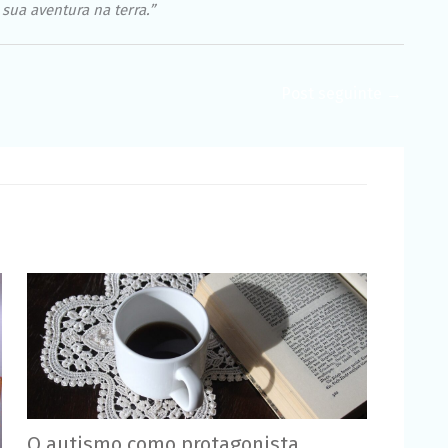
ua aventura na terra.”
Post seguinte
→
O autismo como protagonista