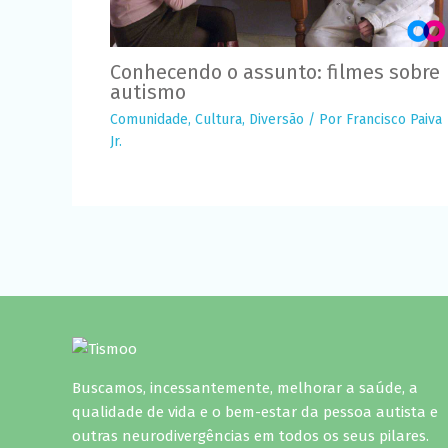
Conhecendo o assunto: filmes sobre
autismo
Comunidade
,
Cultura
,
Diversão
/ Por
Francisco Paiva
Jr.
Buscamos, incessantemente, melhorar a saúde, a
qualidade de vida e o bem-estar da pessoa autista e
outras neurodivergências em todos os seus pilares.