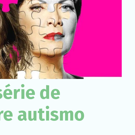
Necessário
Esses cookies
não são
opcionais. São
necessários
para o
funcionamento
do site.
Estatísticas
Para que
possamos
série de
melhorar a
funcionalidade
e a estrutura
do site, com
re autismo
base em
como o site é
usado.