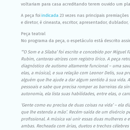
voltariam para casa acreditando terem ouvido um pl
A peça foi
indicada
23 vezes nas principais premiações b
e diretor, é cineasta, escritor, apresentador, dublador,
Peça teatral
No programa da peça, o espetáculo está descrito assi
“‘O Som e a Sílaba’ foi escrito e concebido por Miguel 
Rubim, cantoras-atrizes com registro lírico. A peça ret
diagnóstico de autismo altamente funcional – uma sava
elas, a música), e sua relação com Leonor Delis, sua p
alguém que lhe ajude a dar algum sentido à sua vida. A
pessoais e sabe que precisa romper as barreiras da sí
autonomia, ela lista suas habilidades, entre elas, o cant
‘Gente como eu precisa de duas coisas na vida’ – ela d
que lhe estenda a mão’. Recém-saída de um divórcio pe
profissional. A música vai unir essas duas mulheres e 
ambas. Recheada com árias, duetos e trechos célebres d