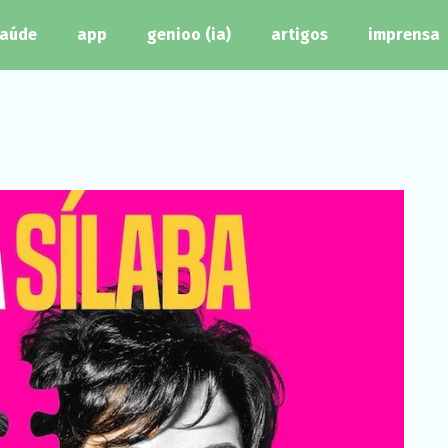
aúde
app
genioo (ia)
artigos
imprensa