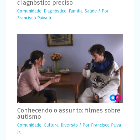
diagnóstico preciso
Comunidade
,
Diagnóstico
,
Família
,
Saúde
/ Por
Francisco Paiva Jr.
Conhecendo o assunto: filmes sobre
autismo
Comunidade
,
Cultura
,
Diversão
/ Por
Francisco Paiva
Jr.