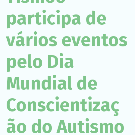
Necessário
Esses cookies
participa de
não são
opcionais. São
necessários
para o
vários eventos
funcionamento
do site.
pelo Dia
Estatísticas
Para que
possamos
melhorar a
Mundial de
funcionalidade
e a estrutura
do site, com
base em
Conscientizaç
como o site é
usado.
ão do Autismo
Experiência
Para que o
nosso site