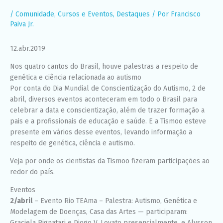
funcione o
/
Comunidade
,
Cursos e Eventos
,
Destaques
/ Por
Francisco
melhor
possível
Paiva Jr.
durante a sua
visita. Se você
12.abr.2019
recusar esses
cookies,
algumas
Nos quatro cantos do Brasil, houve palestras a respeito de
funcionalidades
genética e ciência relacionada ao autismo
desaparecerão
Por conta do Dia Mundial de Conscientização do Autismo, 2 de
do site.
abril, diversos eventos aconteceram em todo o Brasil para
celebrar a data e conscientização, além de trazer formação a
pais e a profissionais de educação e saúde. E a Tismoo esteve
Marketing
presente em vários desse eventos, levando informação a
Ao compartilhar
seus interesses
respeito de genética, ciência e autismo.
e
comportamento
Veja por onde os cientistas da Tismoo fizeram participações ao
ao visitar nosso
redor do país.
site, você
aumenta a
Eventos
chance de ver
conteúdo e
2/abril
– Evento Rio TEAma – Palestra: Autismo, Genética e
ofertas
Modelagem de Doenças, Casa das Artes — participaram:
personalizadas.
Graciela Pignatari e Diogo V. Lovato presencialmente, e Alysson