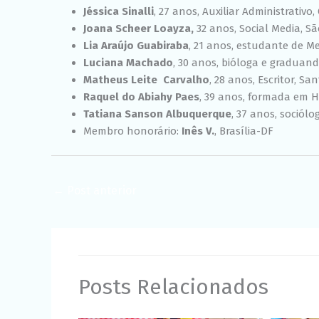
Jéssica Sinalli
, 27 anos, Auxiliar Administrativo
Joana Scheer Loayza,
32 anos,
Social Media, S
Lia Araújo Guabiraba
, 21 anos, estudante de M
Luciana Machado
, 30 anos, bióloga e gradua
Matheus Leite Carvalho
, 28 anos, Escritor, Sa
Raquel do Abiahy Paes
, 39 anos, formada em Hi
Tatiana Sanson Albuquerque
, 37 anos, sociólog
Membro honorário:
Inês V.
, Brasília-DF
←
Post anterior
Posts Relacionados