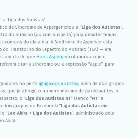
Experiência
Para que o
nosso site
funcione o
a ‘Liga dos Autistas’
melhor
ico de Síndrome de Asperger criou a “
Liga dos Autistas
“,
possível
ctro do autismo (ou com suspeita) para debater temas
durante a sua
visita. Se você
ões comuns do dia a dia. A Síndrome de Asperger está
recusar esses
o do Transtorno do Espectro do Autismo (TEA) — era
cookies,
descoberta de que
Hans Asperger
colaborou com o
algumas
funcionalidades
preferem citar a síndrome ou a expressão “aspie”, para
desaparecerão
do site.
eguidores no perfil
@liga.dos.autistas
, além de dois grupos
s, que já atingiu o número máximo de participantes, o
Marketing
spectro, o “
Liga dos Autistas NT
” (sendo “NT” a
Ao compartilhar
m dois grupos no Facebook: “
Liga dos Autistas em
seus interesses
e
 e “
Leo Akira + Liga dos Autistas
“, administrado pela
comportamento
o Akira.
ao visitar nosso
site, você
aumenta a