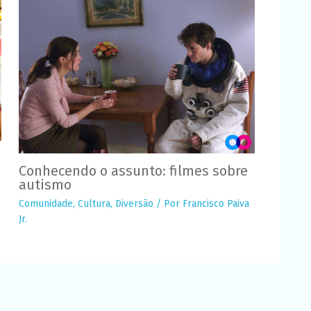
Conhecendo o assunto: filmes sobre
autismo
Comunidade
,
Cultura
,
Diversão
/ Por
Francisco Paiva
Jr.