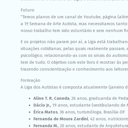
Futuro
“Temos planos de um canal de Youtube, página (além
a 1ª Semana de Arte Autista, mas necessitamos tanto
nosso trabalho tem sido voluntário e sem nenhum fi
E os projetos não param por aí, a Liga está trabalhan
situações cotidianas, pelas quais realmente passam, e
psicológico, relacionando-as com os sinais do autismo 
tem de tudo. O objetivo com este livro é mostrar às p
trazendo conscientização e conhecimento aos leitores”
Formação
A Liga dos Autistas é composta atualmente (janeiro de
Aline T. R. Caneda
, 26 anos, graduanda de Peda
Dácio Jr.,
19 anos, estudante (vestibulando de Me
Érica Matos
, 36 anos, turismóloga, Brasília-DF
Fernanda de Moura Zardini
, 42 anos, nutricioni
Fernanda M.
, 20 anos, estudante de Arquitetur