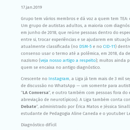
17.jan.2019
Grupo tem vários membros e dá voz a quem tem TEA: é 
Um grupo de autistas adultos, a maioria com diagnóst
em junho de 2018, que reúne pessoas dentro do espe
entre si, trocar experiências e se ajudarem em situaç
atualmente classificada (no
DSM-5
e no
CID-11
) dentr
consenso usar o termo até a polêmica, em 2018, da 
nazismo (
veja nosso artigo a respeito
); muitos ainda 
quem se encaixa no antigo diagnóstico.
Crescente no
Instagram
, a Liga já tem mais de 3 mil s
de discussão no WhatsApp — um somente para autista
“
LA Conversa
“, e outro também com pessoas fora do e
abreviação de neurotípicos). A Liga também conta co
Debate
“, administrado por Érica Matos e Jéssica Sinalli
estudante de Pedagogia Aline Caneda e o youtuber Le
Diagnóstico difícil