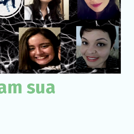
Necessário
Esses cookies
não são
opcionais. São
necessários
para o
funcionamento
do site.
Estatísticas
Para que
possamos
ram sua
melhorar a
funcionalidade
e a estrutura
do site, com
base em
como o site é
usado.