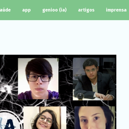
aúde
app
genioo (ia)
artigos
imprensa