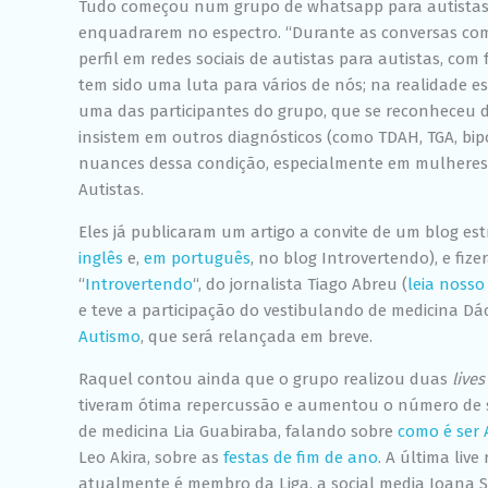
Tudo começou num grupo de whatsapp para autistas 
enquadrarem no espectro. “Durante as conversas co
perfil em redes sociais de autistas para autistas, com
tem sido uma luta para vários de nós; na realidade e
uma das participantes do grupo, que se reconheceu d
insistem em outros diagnósticos (como TDAH, TGA, bi
nuances dessa condição, especialmente em mulheres”
Autistas.
Eles já publicaram um artigo a convite de um blog estr
inglês
e,
em português
, no blog Introvertendo), e fi
“
Introvertendo
“, do jornalista Tiago Abreu (
leia nosso
e teve a participação do vestibulando de medicina Dác
Autismo
, que será relançada em breve.
Raquel contou ainda que o grupo realizou duas
lives
tiveram ótima repercussão e aumentou o número de 
de medicina Lia Guabiraba, falando sobre
como é ser 
Leo Akira, sobre as
festas de fim de ano
. A última li
atualmente é membro da Liga, a social media Joana S