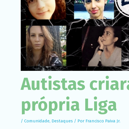
Autistas cria
própria Liga
/
Comunidade
,
Destaques
/ Por
Francisco Paiva Jr.