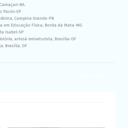
, Camaçari-BA.
ão Paulo-SP
edicina, Campina Grande-PB
nda em Educação Física, Borda da Mata-MG
nta Isabel-SP
stória, artesã miniaturista, Brasília-DF
a, Brasília, DF
Post seguinte
→