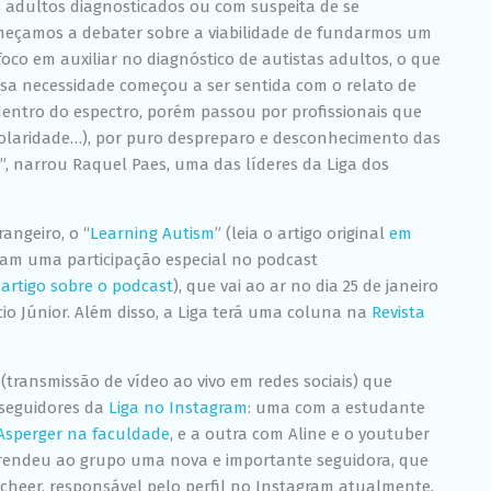
adultos diagnosticados ou com suspeita de se
chance de ver
conteúdo e
meçamos a debater sobre a viabilidade de fundarmos um
ofertas
 foco em auxiliar no diagnóstico de autistas adultos, o que
personalizadas.
ssa necessidade começou a ser sentida com o relato de
entro do espectro, porém passou por profissionais que
polaridade…), por puro despreparo e desconhecimento das
, narrou Raquel Paes, uma das líderes da Liga dos
angeiro, o “
Learning Autism
” (leia o artigo original
em
zeram uma participação especial no podcast
 artigo sobre o podcast
), que vai ao ar no dia 25 de janeiro
io Júnior. Além disso, a Liga terá uma coluna na
Revista
(transmissão de vídeo ao vivo em redes sociais) que
seguidores da
Liga no Instagram
: uma com a estudante
Asperger na faculdade
, e a outra com Aline e o youtuber
ve rendeu ao grupo uma nova e importante seguidora, que
cheer, responsável pelo perfil no Instagram atualmente.