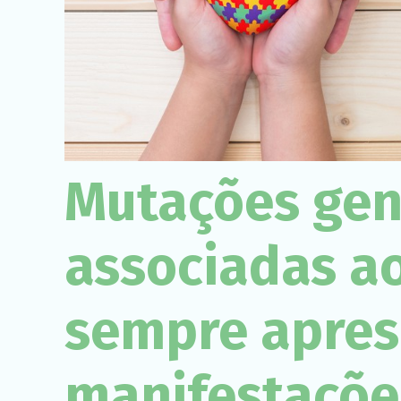
Mutações gen
associadas a
sempre apre
manifestações