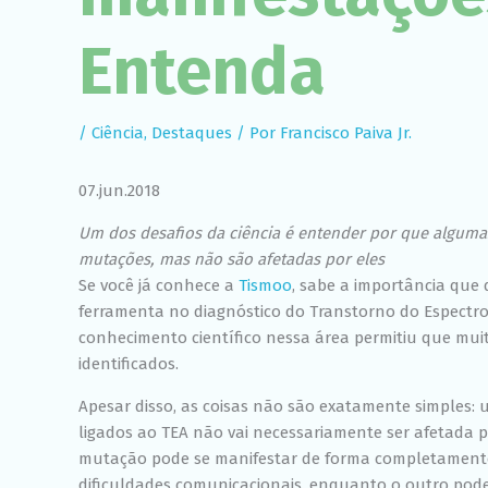
Entenda
/
Ciência
,
Destaques
/ Por
Francisco Paiva Jr.
07.jun.2018
Um dos desafios da ciência é entender por que algum
mutações, mas não são afetadas por eles
Se você já conhece a
Tismoo
, sabe a importância qu
ferramenta no diagnóstico do Transtorno do Espectro
conhecimento científico nessa área permitiu que mui
identificados.
Apesar disso, as coisas não são exatamente simples
ligados ao TEA não vai necessariamente ser afetada p
mutação pode se manifestar de forma completamente
dificuldades comunicacionais, enquanto o outro po