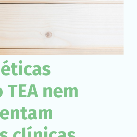
Necessário
Esses cookies
não são
opcionais. São
necessários
para o
funcionamento
do site.
éticas
Estatísticas
Para que
possamos
o TEA nem
melhorar a
funcionalidade
e a estrutura
do site, com
sentam
base em
como o site é
usado.
 clínicas.