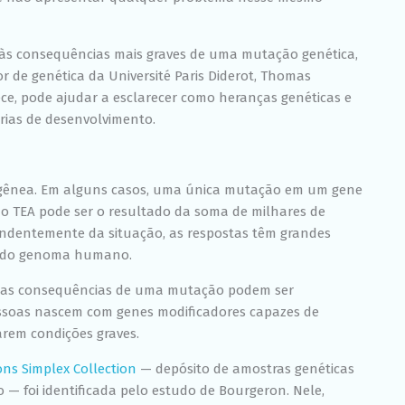
chance de ver
conteúdo e
ofertas
personalizadas.
r às consequências mais graves de uma mutação genética,
or de genética da Université Paris Diderot, Thomas
e, pode ajudar a esclarecer como heranças genéticas e
órias de desenvolvimento.
rogênea. Em alguns casos, uma única mutação em um gene
, o TEA pode ser o resultado da soma de milhares de
endentemente da situação, as respostas têm grandes
a do genoma humano.
que as consequências de uma mutação podem ser
pessoas nascem com genes modificadores capazes de
arem condições graves.
ns Simplex Collection
— depósito de amostras genéticas
— foi identificada pelo estudo de Bourgeron. Nele,