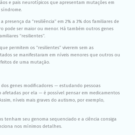
rmãos e pais neurotípicos que apresentam mutações em
 síndrome.
a presença da “resiliência” em 2% a 3% dos familiares de
ro pode ser maior ou menor. Há também outros genes
iliares “resilientes”.
que permitem os “resilientes” viverem sem as
etados se manifestaram em níveis menores que outros ou
efeitos de uma mutação.
ás dos genes modificadores — estudando pessoas
o afetadas por ela — é possível pensar em medicamentos
ssim, níveis mais graves do autismo, por exemplo,
uos tenham seu genoma sequenciado e a ciência consiga
ciona nos mínimos detalhes.