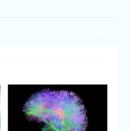
Post seguinte
→