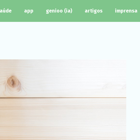
aúde
app
genioo (ia)
artigos
imprensa