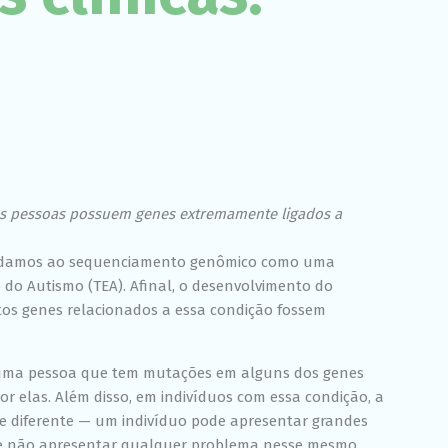
Experiência
Para que o
nosso site
funcione o
melhor
possível
durante a sua
visita. Se você
recusar esses
cookies,
algumas
funcionalidades
as pessoas possuem genes extremamente ligados a
desaparecerão
do site.
e damos ao sequenciamento genômico como uma
 do Autismo (TEA). Afinal, o desenvolvimento do
Marketing
tos genes relacionados a essa condição fossem
Ao compartilhar
seus interesses
e
: uma pessoa que tem mutações em alguns dos genes
comportamento
or elas. Além disso, em indivíduos com essa condição, a
ao visitar nosso
site, você
 diferente — um indivíduo pode apresentar grandes
aumenta a
de não apresentar qualquer problema nesse mesmo