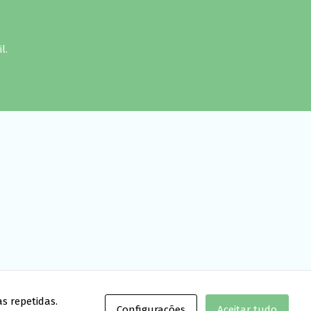
l.
s repetidas.
Configurações
Aceitar tudo