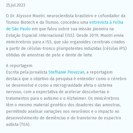
funcione o
25.jul.2023
melhor
possível
O Dr. Alysson Muotri, neurocientista brasileiro e cofundador da
durante a sua
Tismoo Biotech e da Tismoo, concedeu uma
entrevista à Folha
visita. Se você
de São Paulo
em que falou sobre sua missão pioneira na
recusar esses
cookies,
Estação Espacial Internacional (ISS). Desde 2019, Muotri envia
algumas
minicérebros para a ISS, que são organoides cerebrais criados
funcionalidades
a partir de células-tronco pluripotentes induzidas (células iPS)
desaparecerão
do site.
obtidas de amostras de pele e dente de leite.
A reportagem
Escrita pela jornalista
Stefhanie Piovezan
, a reportagem
Marketing
destaca que o objetivo da pesquisa é entender como o cérebro
Ao compartilhar
seus interesses
se desenvolve e como a microgravidade afeta o sistema
e
nervoso, com a expectativa de acelerar descobertas e
comportamento
tratamentos para o autismo e o Alzheimer. Os minicérebros
ao visitar nosso
site, você
têm o mesmo material genético dos doadores das amostras,
aumenta a
permitindo analisar variações nos neurônios e o impacto no
chance de ver
desenvolvimento de demências e do transtorno do espectro
conteúdo e
autista (TEA).
ofertas
personalizadas.