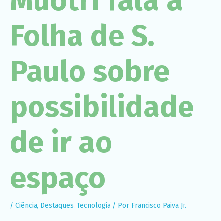
Muotri fala à
Necessário
Esses cookies
não são
Folha de S.
opcionais. São
necessários
para o
funcionamento
Paulo sobre
do site.
possibilidade
Estatísticas
Para que
possamos
melhorar a
funcionalidade
de ir ao
e a estrutura
do site, com
base em
como o site é
espaço
usado.
Experiência
/
Ciência
,
Destaques
,
Tecnologia
/ Por
Francisco Paiva Jr.
Para que o
nosso site