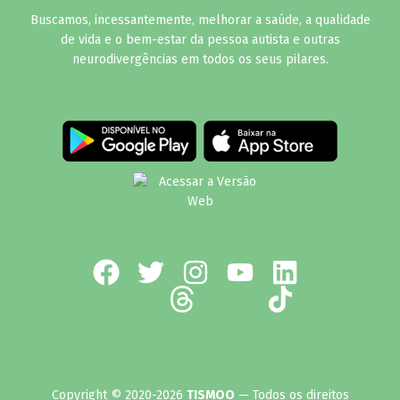
Buscamos, incessantemente, melhorar a saúde, a qualidade
de vida e o bem-estar da pessoa autista e outras
neurodivergências em todos os seus pilares.
Copyright © 2020-2026
TISMOO
— Todos os direitos