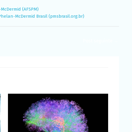
n-McDermid (AFSPM)
elan-McDermid Brasil (pmsbrasil.org.br)
Post seguinte
→