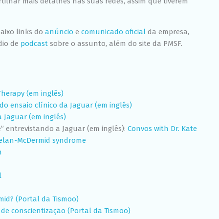
tilhar mais detalhes nas suas redes, assim que tiverem
aixo links do
anúncio
e
comunicado oficial
da empresa,
dio de
podcast
sobre o assunto, além do site da PMSF.
herapy (em inglês)
 ensaio clínico da Jaguar (em inglês)
a Jaguar (em inglês)
” entrevistando a Jaguar (em inglês):
Convos with Dr. Kate
Phelan-McDermid syndrome
n
l
id? (Portal da Tismoo)
de conscientização (Portal da Tismoo)