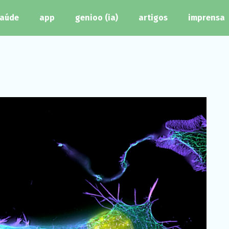
aúde
app
genioo (ia)
artigos
imprensa