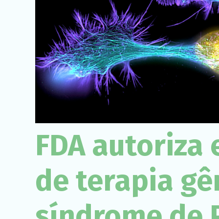
FDA autoriza 
de terapia gê
síndrome de 