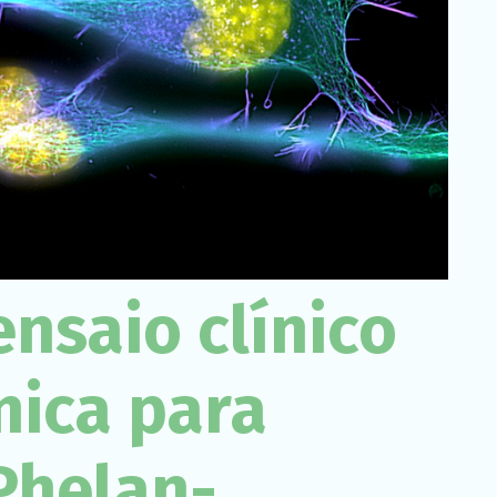
Necessário
Esses cookies
não são
opcionais. São
necessários
para o
funcionamento
do site.
Estatísticas
Para que
possamos
ensaio clínico
melhorar a
funcionalidade
e a estrutura
do site, com
nica para
base em
como o site é
usado.
Phelan-