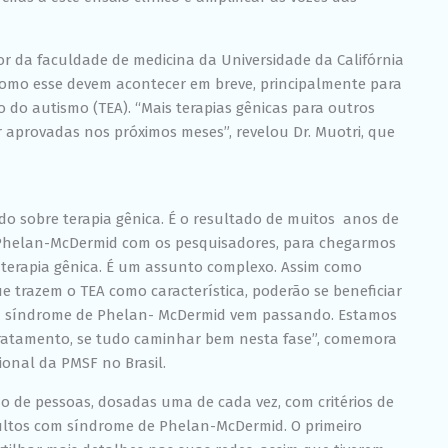
chance de ver
conteúdo e
ofertas
sor da faculdade de medicina da Universidade da Califórnia
personalizadas.
 como esse devem acontecer em breve, principalmente para
o do autismo (TEA).
“Mais terapias gênicas para outros
 aprovadas nos próximos meses”, revelou Dr. Muotri
, que
o sobre terapia gênica. É o resultado de muitos anos de
 Phelan-McDermid com os pesquisadores, para chegarmos
e terapia gênica. É um assunto complexo. Assim como
 trazem o TEA como característica, poderão se beneficiar
a síndrome de Phelan- McDermid vem passando. Estamos
atamento, se tudo caminhar bem nesta fase”, comemora
ional da PMSF no Brasil.
 de pessoas, dosadas uma de cada vez, com critérios de
adultos com síndrome de Phelan-McDermid. O primeiro