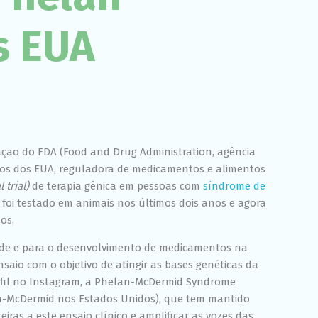
Experiência
Para que o
s EUA
nosso site
funcione o
melhor
possível
durante a sua
visita. Se você
recusar esses
cookies,
algumas
funcionalidades
ção do FDA (Food and Drug Administration, agência
desaparecerão
os dos EUA, reguladora de medicamentos e alimentos
do site.
l trial)
de terapia gênica em pessoas com
síndrome de
 foi testado em animais nos últimos dois anos e agora
Marketing
os.
Ao compartilhar
seus interesses
de e para o desenvolvimento de medicamentos na
e
saio com o objetivo de atingir as bases genéticas da
comportamento
fil no Instagram, a Phelan-McDermid Syndrome
ao visitar nosso
site, você
n-McDermid nos Estados Unidos), que tem mantido
aumenta a
iras a este ensaio clínico e amplificar as vozes das