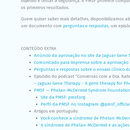
objetivo é testar a segurança. A PMSF promete compar
os primeiros resultados.
Quem quiser saber mais detalhes, disponibilizamos ab
um documento com
perguntas e respostas
, um episó
CONTEÚDO EXTRA
Anúncio da aprovação no site da Jaguar Gene T
Comunicado para imprensa sobre a aprovação do
Perguntas e respostas sobre o ensaio clínico d
Episódio do podcast “Conversas com a Dra. Kate
– Jaguar Gene Therapy – A gene therapy for 
PMSF — Phelan-McDermid Syndrom Foundatio
Site da PMSF: pmsf.org
Perfil da PMSF no Instagram: @pmsf_officia
Artigos em português:
Você conhece a síndrome de Phelan-McDerm
A síndrome de Phelan-McDermid e as ações 