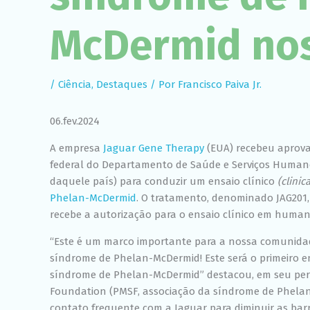
McDermid no
/
Ciência
,
Destaques
/ Por
Francisco Paiva Jr.
06.fev.2024
A empresa
Jaguar Gene Therapy
(EUA) recebeu aprova
federal do Departamento de Saúde e Serviços Human
daquele país) para conduzir um ensaio clínico
(clinica
Phelan-McDermid
. O tratamento, denominado JAG201,
recebe a autorização para o ensaio clínico em human
“Este é um marco importante para a nossa comunida
síndrome de Phelan-McDermid! Este será o primeiro en
síndrome de Phelan-McDermid” destacou, em seu per
Foundation (PMSF, associação da síndrome de Phela
contato frequente com a Jaguar para diminuir as barre