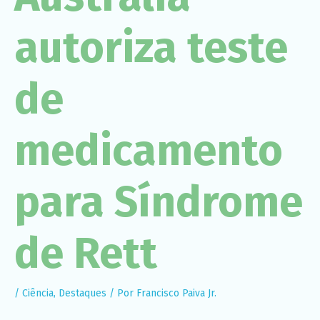
Necessário
Esses cookies
autoriza teste
não são
opcionais. São
necessários
para o
funcionamento
de
do site.
medicamento
Estatísticas
Para que
possamos
melhorar a
para Síndrome
funcionalidade
e a estrutura
do site, com
base em
de Rett
como o site é
usado.
Experiência
/
Ciência
,
Destaques
/ Por
Francisco Paiva Jr.
Para que o
nosso site