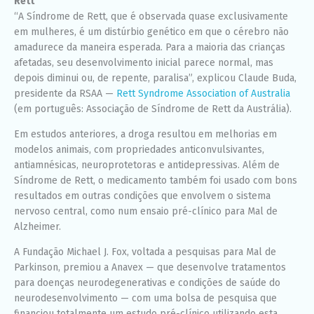
Rett
“A Síndrome de Rett, que é observada quase exclusivamente
em mulheres, é um distúrbio genético em que o cérebro não
amadurece da maneira esperada. Para a maioria das crianças
afetadas, seu desenvolvimento inicial parece normal, mas
depois diminui ou, de repente, paralisa”, explicou
Claude Buda
,
presidente da RSAA —
Rett Syndrome Association of Australia
(em português: Associação de Síndrome de Rett da Austrália).
Em estudos anteriores, a droga resultou em melhorias em
modelos animais, com propriedades anticonvulsivantes,
antiamnésicas, neuroprotetoras e antidepressivas. Além de
Síndrome de Rett, o medicamento também foi usado com bons
resultados em outras condições que envolvem o sistema
nervoso central, como num ensaio pré-clínico para Mal de
Alzheimer.
A Fundação Michael J. Fox, voltada a pesquisas para Mal de
Parkinson, premiou a Anavex — que desenvolve tratamentos
para doenças neurodegenerativas e condições de saúde do
neurodesenvolvimento — com uma bolsa de pesquisa que
financiou totalmente um estudo pré-clínico utilizando esta