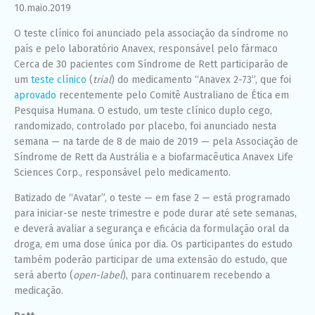
10.maio.2019
funcione o
melhor
O teste clínico foi anunciado pela associação da síndrome no
possível
durante a sua
país e pelo laboratório Anavex, responsável pelo fármaco
visita. Se você
Cerca de 30 pacientes com Síndrome de Rett participarão de
recusar esses
um
teste clínico
(
trial
) do medicamento “Anavex 2-73”, que foi
cookies,
algumas
aprovado
recentemente pelo Comitê Australiano de Ética em
funcionalidades
Pesquisa Humana. O estudo, um teste clínico duplo cego,
desaparecerão
randomizado, controlado por placebo, foi anunciado nesta
do site.
semana — na tarde de 8 de maio de 2019 — pela Associação de
Síndrome de Rett da Austrália e a biofarmacêutica Anavex Life
Sciences Corp., responsável pelo medicamento.
Marketing
Ao compartilhar
Batizado de “Avatar”, o teste — em fase 2 — está programado
seus interesses
e
para iniciar-se neste trimestre e pode durar até sete semanas,
comportamento
e deverá avaliar a segurança e eficácia da formulação oral da
ao visitar nosso
droga, em uma dose única por dia. Os participantes do estudo
site, você
aumenta a
também poderão participar de uma extensão do estudo, que
chance de ver
será aberto (
open-label
), para continuarem recebendo a
conteúdo e
medicação.
ofertas
personalizadas.