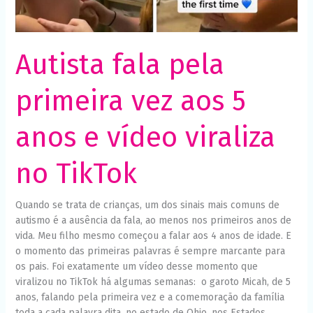
viraliza
Necessário
Esses cookies
no
não são
TikTok
opcionais. São
necessários
Autista fala pela
para o
funcionamento
do site.
primeira vez aos 5
anos e vídeo viraliza
Estatísticas
Para que
possamos
no TikTok
melhorar a
funcionalidade
e a estrutura
Quando se trata de crianças, um dos sinais mais comuns de
do site, com
base em
autismo é a ausência da fala, ao menos nos primeiros anos de
como o site é
vida. Meu filho mesmo começou a falar aos 4 anos de idade. E
usado.
o momento das primeiras palavras é sempre marcante para
os pais. Foi exatamente um vídeo desse momento que
viralizou no TikTok há algumas semanas: o garoto Micah, de 5
Experiência
anos, falando pela primeira vez e a comemoração da família
Para que o
nosso site
toda a cada palavra dita, no estado de Ohio, nos Estados