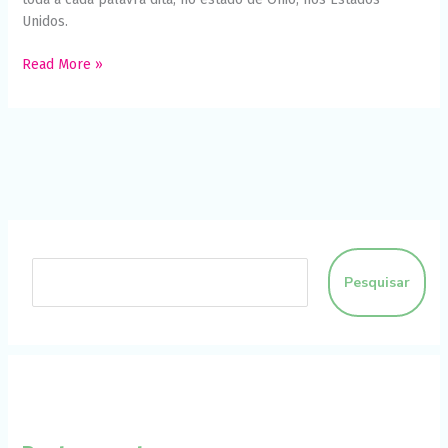
funcione o
Unidos.
melhor
possível
Read More »
durante a sua
visita. Se você
recusar esses
cookies,
algumas
funcionalidades
desaparecerão
do site.
Marketing
Ao compartilhar
Pesquisar
seus interesses
e
comportamento
ao visitar nosso
site, você
aumenta a
chance de ver
conteúdo e
ofertas
personalizadas.