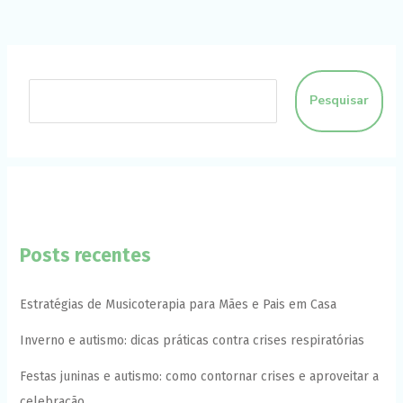
funcione o
melhor
possível
durante a sua
visita. Se você
recusar esses
Pesquisar
cookies,
algumas
funcionalidades
desaparecerão
do site.
Marketing
Ao compartilhar
Posts recentes
seus interesses
e
comportamento
ao visitar nosso
Estratégias de Musicoterapia para Mães e Pais em Casa
site, você
aumenta a
Inverno e autismo: dicas práticas contra crises respiratórias
chance de ver
conteúdo e
Festas juninas e autismo: como contornar crises e aproveitar a
ofertas
personalizadas.
celebração