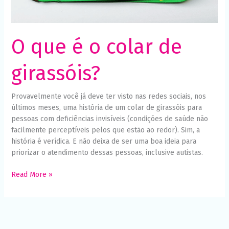
Necessário
Esses cookies
não são
opcionais. São
necessários
O que é o colar de
para o
funcionamento
do site.
girassóis?
Provavelmente você já deve ter visto nas redes sociais, nos
Estatísticas
Para que
últimos meses, uma história de um colar de girassóis para
possamos
pessoas com deficiências invisíveis (condições de saúde não
melhorar a
facilmente perceptíveis pelos que estão ao redor). Sim, a
funcionalidade
e a estrutura
história é verídica. E não deixa de ser uma boa ideia para
do site, com
priorizar o atendimento dessas pessoas, inclusive autistas.
base em
como o site é
Read More »
usado.
Experiência
Para que o
nosso site