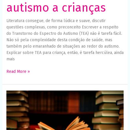
autismo a crianças
Literatura consegue, de forma lúdica e suave, discutir
questões complexas, como preconceito Escrever a respeito
do Transtorno do Espectro do Autismo (TEA) não é tarefa fácil.
Não só pela complexidade desta condição de saúde, mas
também pelo emaranhado de situações ao redor do autismo.
Explicar sobre TEA para criança, então, é tarefa hercúlea, ainda
mais
Read More »
Livros
brasileiros
que
abordam
o
universo