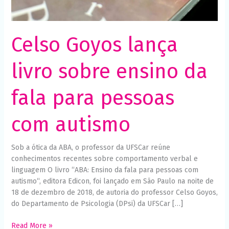
com
Necessário
Esses cookies
autismo
não são
opcionais. São
Celso Goyos lança
necessários
para o
funcionamento
livro sobre ensino da
do site.
fala para pessoas
Estatísticas
Para que
possamos
com autismo
melhorar a
funcionalidade
e a estrutura
Sob a ótica da ABA, o professor da UFSCar reúne
do site, com
conhecimentos recentes sobre comportamento verbal e
base em
como o site é
linguagem O livro “ABA: Ensino da fala para pessoas com
usado.
autismo“, editora Edicon, foi lançado em São Paulo na noite de
18 de dezembro de 2018, de autoria do professor Celso Goyos,
do Departamento de Psicologia (DPsi) da UFSCar […]
Experiência
Para que o
Read More »
nosso site