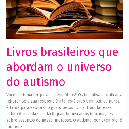
do
autismo
Livros brasileiros que
abordam o universo
do autismo
Você costuma ler para os seus filhos? Os incentiva a praticar a
leitura? Se a sua resposta é não, está tudo bem. Afinal, nunca
é tarde para explorar o gosto pelos livros. E adotar esse
hábito fica ainda mais fácil quando buscamos informações
sobre assuntos do nosso interesse. O autismo, por exemplo, é
um tema