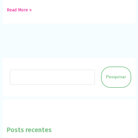
funcione o
melhor
Read More »
possível
durante a sua
visita. Se você
recusar esses
cookies,
algumas
funcionalidades
desaparecerão
do site.
Marketing
Pesquisar
Ao compartilhar
seus interesses
e
comportamento
ao visitar nosso
site, você
aumenta a
chance de ver
conteúdo e
Posts recentes
ofertas
personalizadas.