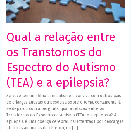
(TEA)
Necessário
Esses cookies
e
não são
a
opcionais. São
epilepsia?
necessários
para o
funcionamento
Qual a relação entre
do site.
os Transtornos do
Estatísticas
Para que
Espectro do Autismo
possamos
melhorar a
funcionalidade
(TEA) e a epilepsia?
e a estrutura
do site, com
base em
Se você tem um filho com autismo e convive com outros pais
como o site é
usado.
de crianças autistas ou pesquisa sobre o tema, certamente já
se deparou com a pergunta: qual a relação entre os
Transtornos do Espectro do Autismo (TEA) e a epilepsia? A
Experiência
epilepsia é uma doença cerebral, caracterizada por descargas
Para que o
elétricas anômalas do cérebro, ou […]
nosso site