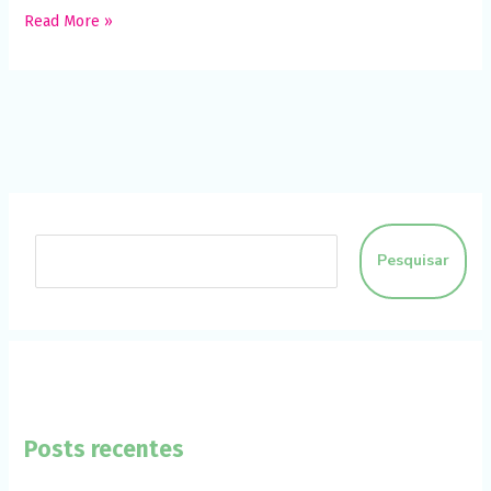
funcione o
Read More »
melhor
possível
durante a sua
visita. Se você
recusar esses
cookies,
algumas
funcionalidades
desaparecerão
do site.
Pesquisar
Marketing
Ao compartilhar
seus interesses
e
comportamento
ao visitar nosso
site, você
aumenta a
chance de ver
conteúdo e
Posts recentes
ofertas
personalizadas.