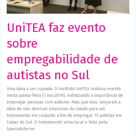
Necessário
Esses cookies
não são
opcionais. São
necessários
UniTEA faz evento
para o
funcionamento
do site.
sobre
empregabilidade de
Estatísticas
Para que
possamos
autistas no Sul
melhorar a
funcionalidade
e a estrutura
Uma ideia a ser copiada. O Instituto UniTEA realizou evento
do site, com
base em
nesta quinta-feira (7.nov.2019), enfatizando a importância de
como o site é
empregar pessoas com autismo. Mais que isso, lançaram a
usado.
ideia de unir diversas empresas da cidade para um
treinamento em conjunto a fim de empregar 15 autistas em
Caxias do Sul. O treinamento seria local e feito pela
Experiência
Specialisterne.
Para que o
nosso site