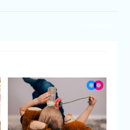
chance de ver
conteúdo e
ofertas
personalizadas.
Post seguinte
→