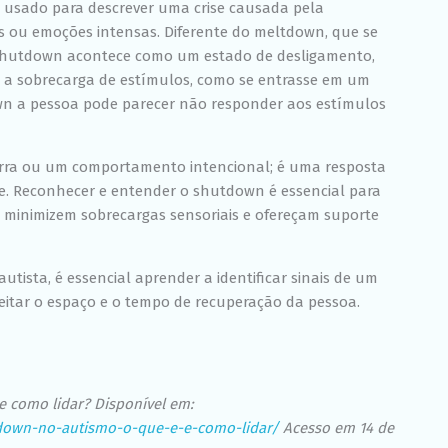
 usado para descrever uma crise causada pela
Experiência
Para que o
s ou emoções intensas. Diferente do meltdown, que se
nosso site
o shutdown acontece como um estado de desligamento,
funcione o
m a sobrecarga de estímulos, como se entrasse em um
melhor
possível
n a pessoa pode parecer não responder aos estímulos
durante a sua
visita. Se você
recusar esses
irra ou um comportamento intencional; é uma resposta
cookies,
algumas
e. Reconhecer e entender o shutdown é essencial para
funcionalidades
 minimizem sobrecargas sensoriais e ofereçam suporte
desaparecerão
do site.
tista, é essencial aprender a identificar sinais de um
eitar o espaço e o tempo de recuperação da pessoa.
Marketing
Ao compartilhar
seus interesses
e
comportamento
ao visitar nosso
 como lidar? Disponível em:
site, você
tdown-no-autismo-o-que-e-e-como-lidar/
Acesso em 14 de
aumenta a