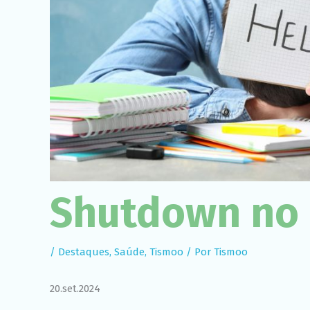
Shutdown no
/
Destaques
,
Saúde
,
Tismoo
/ Por
Tismoo
20.set.2024