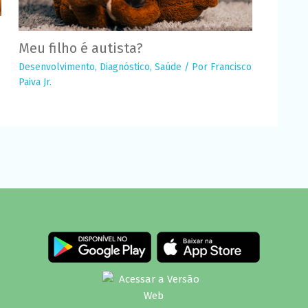
Meu filho é autista?
Desenvolvimento
,
Diagnóstico
,
Saúde
/ Por
Francisco
Paiva Jr.