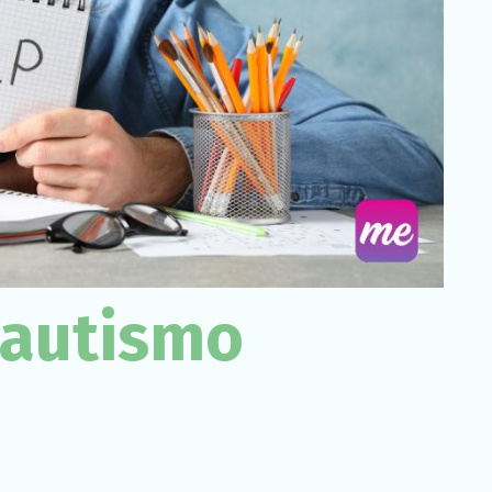
Necessário
Esses cookies
não são
opcionais. São
necessários
para o
funcionamento
do site.
Estatísticas
Para que
possamos
 autismo
melhorar a
funcionalidade
e a estrutura
do site, com
base em
como o site é
usado.