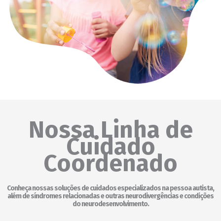
funcione o
melhor
possível
durante a sua
visita. Se você
recusar esses
cookies,
algumas
funcionalidades
desaparecerão
do site.
Nossa Linha de
Marketing
Ao compartilhar
Cuidado
seus interesses
e
Coordenado
comportamento
ao visitar nosso
site, você
aumenta a
Conheça nossas soluções de cuidados especializados na pessoa autista,
chance de ver
além de síndromes relacionadas e outras neurodivergências e condições
conteúdo e
do neurodesenvolvimento.
ofertas
personalizadas.