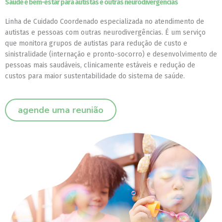
Saúde e bem-estar para autistas e outras neurodivergências
Necessário
Esses cookies
não são
Linha de Cuidado Coordenado especializada no atendimento de
opcionais. São
autistas e pessoas com outras neurodivergências. É um serviço
necessários
que monitora grupos de autistas para redução de custo e
para o
funcionamento
sinistralidade (internação e pronto-socorro) e desenvolvimento de
do site.
pessoas mais saudáveis, clinicamente estáveis e redução de
custos para maior sustentabilidade do sistema de saúde
.
Estatísticas
Para que
agende uma reunião
possamos
melhorar a
funcionalidade
e a estrutura
do site, com
base em
como o site é
usado.
Experiência
Para que o
nosso site