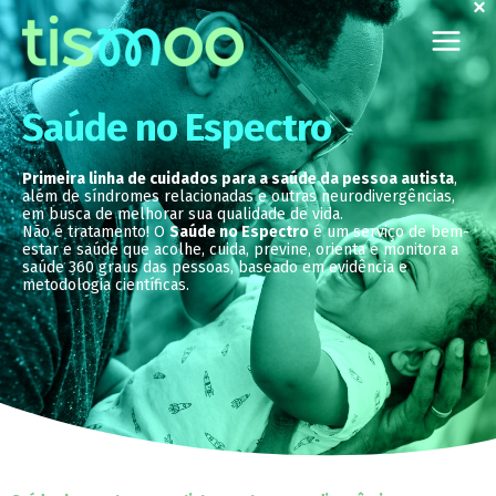
×
Ir
para
o
conteúdo
Saúde no Espectro
Primeira linha de cuidados para a saúde da pessoa autista
,
além de síndromes relacionadas e outras neurodivergências,
em busca de melhorar sua qualidade de vida.
Não é tratamento! O
Saúde no Espectro
é um serviço de bem-
estar e saúde que acolhe, cuida, previne, orienta e monitora a
saúde 360 graus das pessoas, baseado em evidência e
metodologia científicas.