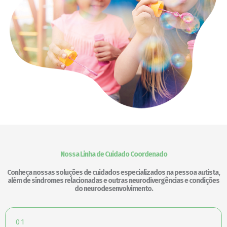
funcione o
melhor
possível
durante a sua
visita. Se você
recusar esses
cookies,
algumas
funcionalidades
desaparecerão
do site.
Marketing
Ao compartilhar
seus interesses
e
Nossa Linha de Cuidado Coordenado
comportamento
ao visitar nosso
Conheça nossas soluções de cuidados especializados na pessoa autista,
site, você
além de síndromes relacionadas e outras neurodivergências e condições
aumenta a
do neurodesenvolvimento.
chance de ver
conteúdo e
ofertas
personalizadas.
01