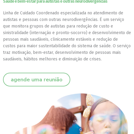
Saúde e bem-estar para autistas e outras neurodivergências
Necessário
Esses cookies
não são
Linha de Cuidado Coordenado especializada no atendimento de
opcionais. São
autistas e pessoas com outras neurodivergências. É um serviço
necessários
que monitora grupos de autistas para redução de custo e
para o
funcionamento
sinistralidade (internação e pronto-socorro) e desenvolvimento de
do site.
pessoas mais saudáveis, clinicamente estáveis e redução de
custos para maior sustentabilidade do sistema de saúde
. O serviço
traz
motivação, bem-estar, desenvolvimento de pessoas mais
Estatísticas
saudáveis, hábitos melhores e diminuição de crises.
Para que
possamos
melhorar a
funcionalidade
agende uma reunião
e a estrutura
do site, com
base em
como o site é
usado.
Experiência
Para que o
nosso site