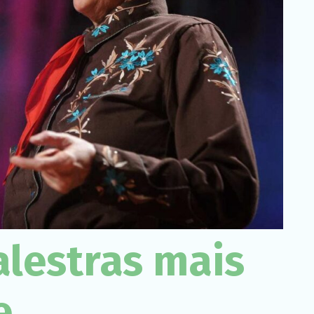
Necessário
Esses cookies
não são
opcionais. São
necessários
para o
funcionamento
do site.
Estatísticas
Para que
possamos
melhorar a
funcionalidade
e a estrutura
do site, com
alestras mais
base em
como o site é
usado.
e