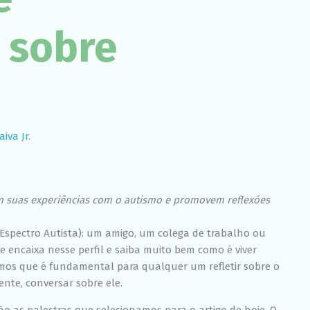
Experiência
Para que o
 sobre
nosso site
funcione o
melhor
possível
durante a sua
visita. Se você
recusar esses
cookies,
algumas
iva Jr.
funcionalidades
desaparecerão
do site.
am suas experiências com o autismo e promovem reflexões
Marketing
Ao compartilhar
Espectro Autista): um amigo, um colega de trabalho ou
seus interesses
 encaixa nesse perfil e saiba muito bem como é viver
e
comportamento
mos que é fundamental para qualquer um refletir sobre o
ao visitar nosso
ente, conversar sobre ele.
site, você
aumenta a