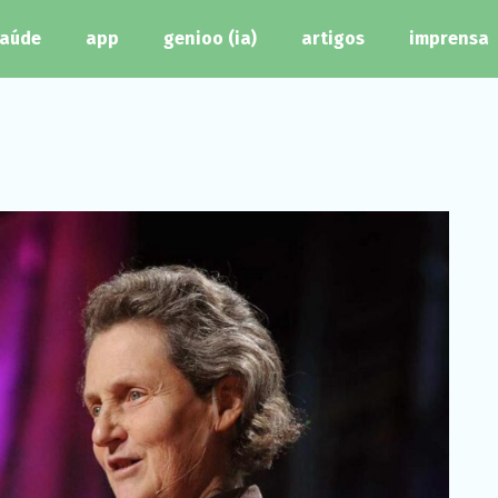
aúde
app
genioo (ia)
artigos
imprensa