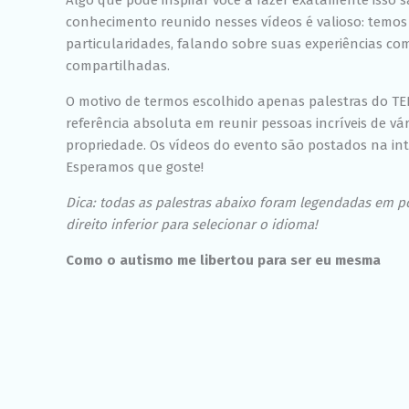
Algo que pode inspirar você a fazer exatamente isso s
conhecimento reunido nesses vídeos é valioso: temos
particularidades, falando sobre suas experiências c
compartilhadas.
O motivo de termos escolhido apenas palestras do T
referência absoluta em reunir pessoas incríveis de vár
propriedade. Os vídeos do evento são postados na int
Esperamos que goste!
Dica: todas as palestras abaixo foram legendadas em po
direito inferior para selecionar o idioma!
Como o autismo me libertou para ser eu mesma