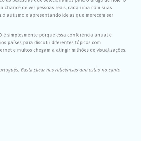
ão as palestras que selecionamos para o artigo de hoje. O
chance de ver
 a chance de ver pessoas reais, cada uma com suas
conteúdo e
ofertas
om o autismo e apresentando ideias que merecem ser
personalizadas.
ED é simplesmente porque essa conferência anual é
ios países para discutir diferentes tópicos com
ernet e muitos chegam a atingir milhões de visualizações.
rtuguês. Basta clicar nas reticências que estão no canto